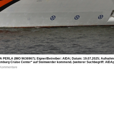
A PERLA (IMO 9636967); Eigner/Betreiber: AIDA; Datum: 19.07.2025; Aufnahmeo
urg Cruise Center“ auf Steinwerder kommend. (weiterer Suchbegriff: AIDApe
0 Kommentare