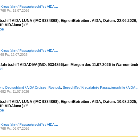
 Kreuzfahrt-/ Passagierschiffe / AIDA ...
768 Px, 19.07.2026
tschiff AIDA LUNA (IMO 9334868); Eigner/Betreiber: AIDA; Datum: 22.06.2026;
ff: AIDAluna )

mpe
 Kreuzfahrt-/ Passagierschiffe / AIDA ...
68 Px, 12.07.2026
fahrtschiff AIDADIVA(IMO: 9334856)am Morgen des 11.07.2026 in Warnemünd
el
 / Deutschland / AIDA Cruises, Rostock
,
Seeschiffe / Kreuzfahrt-/ Passagierschiffe / AIDA ..
682 Px, 11.07.2026
tschiff AIDA LUNA (IMO 9334868); Eigner/Betreiber: AIDA; Datum: 10.08.2025;
ff: AIDAluna )

mpe
 Kreuzfahrt-/ Passagierschiffe / AIDA ...
768 Px, 06.07.2026