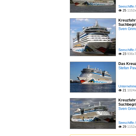
Seeschiffe /
25
1152x

Kreuzfahr
Suchbegri
Sven Gri
Seeschiffe /
23
936x7

Das Kreuz
Stefan Pav
Unternehmen
21
1024x

Kreuzfahr
Suchbegri
Sven Gri
Seeschiffe /
29
1152x
