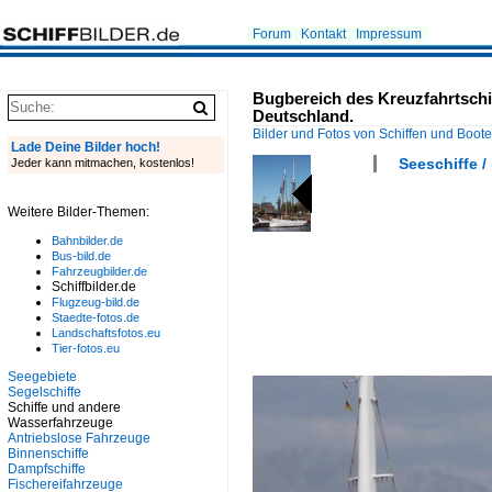
Forum
Kontakt
Impressum
Bugbereich des Kreuzfahrtschi
Deutschland.
Bilder und Fotos von Schiffen und Boot
Lade Deine Bilder hoch!
Seeschiffe / 
Jeder kann mitmachen, kostenlos!
Weitere Bilder-Themen:
Bahnbilder.de
Bus-bild.de
Fahrzeugbilder.de
Schiffbilder.de
Flugzeug-bild.de
Staedte-fotos.de
Landschaftsfotos.eu
Tier-fotos.eu
Seegebiete
Segelschiffe
Schiffe und andere
Wasserfahrzeuge
Antriebslose Fahrzeuge
Binnenschiffe
Dampfschiffe
Fischereifahrzeuge