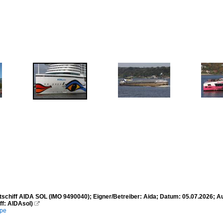
tschiff AIDA SOL (IMO 9490040); Eigner/Betreiber: Aida; Datum: 05.07.2026; 
ff: AIDAsol)

mpe