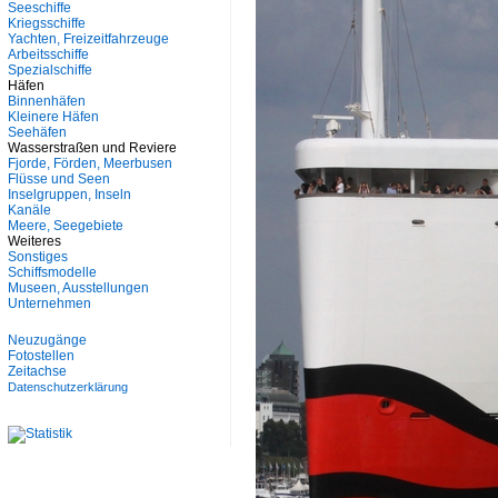
Seeschiffe
Kriegsschiffe
Yachten, Freizeitfahrzeuge
Arbeitsschiffe
Spezialschiffe
Häfen
Binnenhäfen
Kleinere Häfen
Seehäfen
Wasserstraßen und Reviere
Fjorde, Förden, Meerbusen
Flüsse und Seen
Inselgruppen, Inseln
Kanäle
Meere, Seegebiete
Weiteres
Sonstiges
Schiffsmodelle
Museen, Ausstellungen
Unternehmen
Neuzugänge
Fotostellen
Zeitachse
Datenschutzerklärung