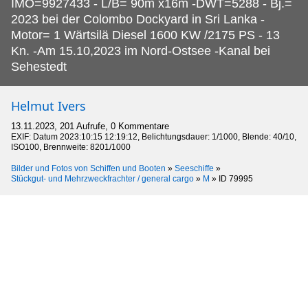
IMO=9927433 - L/B= 90m x16m -DWT=5288 - Bj.=
2023 bei der Colombo Dockyard in Sri Lanka -
Motor= 1 Wärtsilä Diesel 1600 KW /2175 PS - 13
Kn. -Am 15.10,2023 im Nord-Ostsee -Kanal bei
Sehestedt
Helmut Ivers
13.11.2023, 201 Aufrufe, 0 Kommentare
EXIF: Datum 2023:10:15 12:19:12, Belichtungsdauer: 1/1000, Blende: 40/10,
ISO100, Brennweite: 8201/1000
Bilder und Fotos von Schiffen und Booten
»
Seeschiffe
»
Stückgut- und Mehrzweckfrachter / general cargo
»
M
»
ID 79995