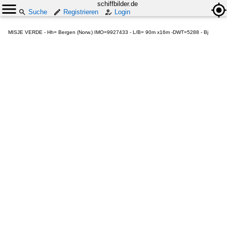
schiffbilder.de
Suche
Registrieren
Login
MISJE VERDE - Hh= Bergen (Norw.) IMO=9927433 - L/B= 90m x16m -DWT=5288 - Bj