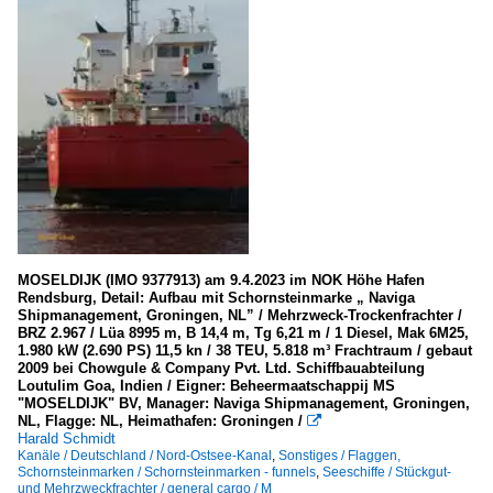
MOSELDIJK (IMO 9377913) am 9.4.2023 im NOK Höhe Hafen
Rendsburg, Detail: Aufbau mit Schornsteinmarke „ Naviga
Shipmanagement, Groningen, NL” / Mehrzweck-Trockenfrachter /
BRZ 2.967 / Lüa 8995 m, B 14,4 m, Tg 6,21 m / 1 Diesel, Mak 6M25,
1.980 kW (2.690 PS) 11,5 kn / 38 TEU, 5.818 m³ Frachtraum / gebaut
2009 bei Chowgule & Company Pvt. Ltd. Schiffbauabteilung
Loutulim Goa, Indien / Eigner: Beheermaatschappij MS
"MOSELDIJK" BV, Manager: Naviga Shipmanagement, Groningen,
NL, Flagge: NL, Heimathafen: Groningen /

Harald Schmidt
Kanäle / Deutschland / Nord-Ostsee-Kanal
,
Sonstiges / Flaggen,
Schornsteinmarken / Schornsteinmarken - funnels
,
Seeschiffe / Stückgut-
und Mehrzweckfrachter / general cargo / M