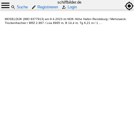
schiffbilder.de
Suche
Registrieren
Login
MOSELDIJK (IMO 9377913) am 9.4.2023 im NOK Höhe Hafen Rendsburg / Mehrzweck-
Trockenfrachter / BRZ 2.967 / Lüa 8995 m, B 14,4 m, Tg 6,21 m / 1 ...