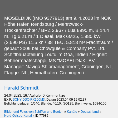
MOSELDIJK (IMO 9377913) am 9.
4.2023 im NOK
Höhe Hafen Rendsburg / Mehrzweck-
Trockenfrachter / BRZ 2.967 / Lüa 8995 m, B 14,4
m, Tg 6,21 m / 1 Diesel, Mak 6M25, 1.980 kW
(2.690 PS) 11,5 kn / 38 TEU, 5.818 m³ Frachtraum /
gebaut 2009 bei Chowgule & Company Pvt. Ltd.
Schiffbauabteilung Loutulim Goa, Indien / Eigner:
Beheermaatschappij MS "MOSELDIJK" BV,
Manager: Naviga Shipmanagement, Groningen, NL,
Flagge: NL, Heimathafen: Groningen /
Harald Schmidt
24.04.2023, 167 Aufrufe, 0 Kommentare
EXIF:
SONY DSC-RX100M3
, Datum 2023:04:09 19:02:37,
Belichtungsdauer: 1/640, Blende: 40/10, ISO125, Brennweite: 1684/100
Bilder und Fotos von Schiffen und Booten
»
Kanäle
»
Deutschland
»
Nord-Ostsee-Kanal
»
ID 77982