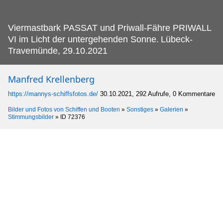
Viermastbark PASSAT und Priwall-Fähre PRIWALL
VI im Licht der untergehenden Sonne.
Lübeck-
Travemünde, 29.10.2021
Manfred Krellenberg
https://mannys-schiffsfotos.de/
30.10.2021, 292 Aufrufe, 0 Kommentare
Bilder und Fotos von Schiffen und Booten
»
Sonstiges
»
Galerien
»
Stimmungsbilder
»
ID 72376