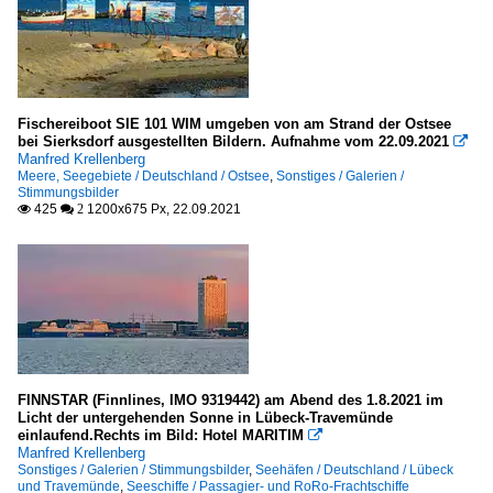
Fischereiboot SIE 101 WIM umgeben von am Strand der Ostsee
bei Sierksdorf ausgestellten Bildern. Aufnahme vom 22.09.2021

Manfred Krellenberg
Meere, Seegebiete / Deutschland / Ostsee
,
Sonstiges / Galerien /
Stimmungsbilder
425
1200x675 Px, 22.09.2021

 2
FINNSTAR (Finnlines, IMO 9319442) am Abend des 1.8.2021 im
Licht der untergehenden Sonne in Lübeck-Travemünde
einlaufend.Rechts im Bild: Hotel MARITIM

Manfred Krellenberg
Sonstiges / Galerien / Stimmungsbilder
,
Seehäfen / Deutschland / Lübeck
und Travemünde
,
Seeschiffe / Passagier- und RoRo-Frachtschiffe