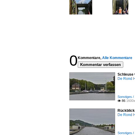
0
Kommentare,
Alle Kommentare
Kommentar verfassen
Schleuse 
De Rond H
Sonstiges /
86
1600x

Rückblick
De Rond H
Sonstiges /