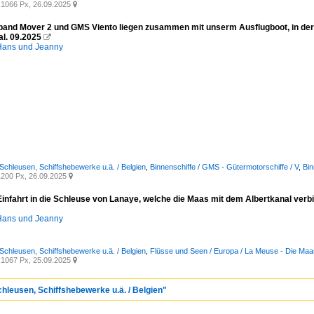
1066 Px, 26.09.2025

and Mover 2 und GMS Viento liegen zusammen mit unserm Ausflugboot, in de
al. 09.2025

ans und Jeanny
 Schleusen, Schiffshebewerke u.ä. / Belgien
,
Binnenschiffe / GMS - Gütermotorschiffe / V
,
Bin
200 Px, 26.09.2025

Einfahrt in die Schleuse von Lanaye, welche die Maas mit dem Albertkanal verb
ans und Jeanny
 Schleusen, Schiffshebewerke u.ä. / Belgien
,
Flüsse und Seen / Europa / La Meuse - Die Maa
1067 Px, 25.09.2025

chleusen, Schiffshebewerke u.ä. / Belgien"