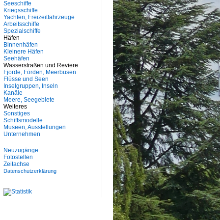
Seeschiffe
Kriegsschiffe
Yachten, Freizeitfahrzeuge
Arbeitsschiffe
Spezialschiffe
Häfen
Binnenhäfen
Kleinere Häfen
Seehäfen
Wasserstraßen und Reviere
Fjorde, Förden, Meerbusen
Flüsse und Seen
Inselgruppen, Inseln
Kanäle
Meere, Seegebiete
Weiteres
Sonstiges
Schiffsmodelle
Museen, Ausstellungen
Unternehmen
Neuzugänge
Fotostellen
Zeitachse
Datenschutzerklärung