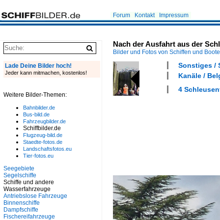
Forum
Kontakt
Impressum
Nach der Ausfahrt aus der Sch
Bilder und Fotos von Schiffen und Boot
Sonstiges / 
Lade Deine Bilder hoch!
Jeder kann mitmachen, kostenlos!
Kanäle / Bel
4 Schleusen
Weitere Bilder-Themen:
Bahnbilder.de
Bus-bild.de
Fahrzeugbilder.de
Schiffbilder.de
Flugzeug-bild.de
Staedte-fotos.de
Landschaftsfotos.eu
Tier-fotos.eu
Seegebiete
Segelschiffe
Schiffe und andere
Wasserfahrzeuge
Antriebslose Fahrzeuge
Binnenschiffe
Dampfschiffe
Fischereifahrzeuge