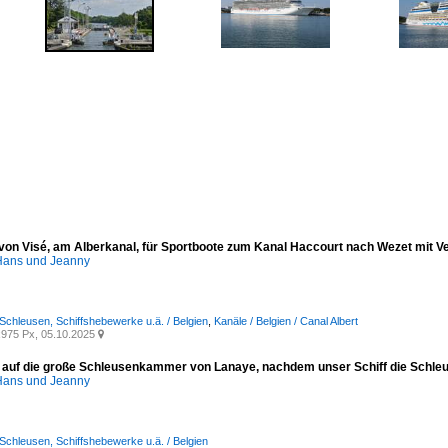
von Visé, am Alberkanal, für Sportboote zum Kanal Haccourt nach Wezet mit V
ans und Jeanny
 Schleusen, Schiffshebewerke u.ä. / Belgien
,
Kanäle / Belgien / Canal Albert
975 Px, 05.10.2025

 auf die große Schleusenkammer von Lanaye, nachdem unser Schiff die Schleu
ans und Jeanny
 Schleusen, Schiffshebewerke u.ä. / Belgien