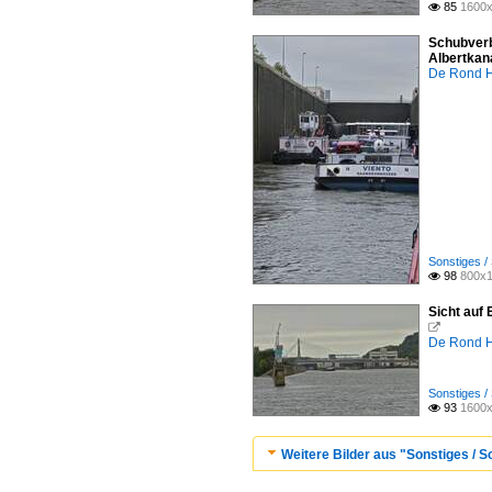
85
1600x

Schubverb
Albertkan
De Rond H
Sonstiges /
98
800x1

Sicht auf 

De Rond H
Sonstiges /
93
1600x

Weitere Bilder aus "Sonstiges / S