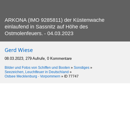
ARKONA (IMO 9285811) der Küstenwache
einlaufend in Sassnitz auf Höhe des
Ostmolenfeuers.
- 04.03.2023
Gerd Wiese
08.03.2023, 279 Aufrufe, 0 Kommentare
Bilder und Fotos von Schiffen und Booten
»
Sonstiges
»
Seezeichen, Leuchtfeuer in Deutschland
»
Ostsee Mecklenburg - Vorpommern
»
ID 77747