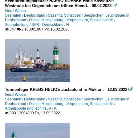
Seenotrettungskreuzer HARRO KOEBKE Höhe Sassnitzer
Westmole bei Gegenlicht am frühen Abend. - 08.02.2023

Gerd Wiese
Seehäfen / Deutschland / Sassnitz
,
Sonstiges / Seezeichen, Leuchtfeuer in
Deutschland / Ostsee Mecklenburg - Vorpommern
,
Spezialschiffe /
Seenotrettung / SAR - Deutschland / H
347
1600x1067 Px, 15.02.2023

 2
Tonnenleger KREBS HELIOS auslaufend in Mukran. - 12.09.2022

Gerd Wiese
Seehäfen / Deutschland / Sassnitz
,
Sonstiges / Seezeichen, Leuchtfeuer in
Deutschland / Ostsee Mecklenburg - Vorpommern
,
Spezialschiffe /
Arbeitsboote und -schiffe / A - K
303 1200x800 Px, 13.09.2022
