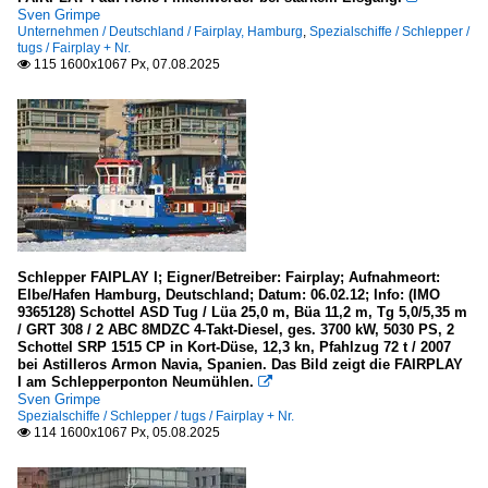
Sven Grimpe
Unternehmen / Deutschland / Fairplay, Hamburg
,
Spezialschiffe / Schlepper /
tugs / Fairplay + Nr.
115 1600x1067 Px, 07.08.2025

Schlepper FAIPLAY I; Eigner/Betreiber: Fairplay; Aufnahmeort:
Elbe/Hafen Hamburg, Deutschland; Datum: 06.02.12; Info: (IMO
9365128) Schottel ASD Tug / Lüa 25,0 m, Büa 11,2 m, Tg 5,0/5,35 m
/ GRT 308 / 2 ABC 8MDZC 4-Takt-Diesel, ges. 3700 kW, 5030 PS, 2
Schottel SRP 1515 CP in Kort-Düse, 12,3 kn, Pfahlzug 72 t / 2007
bei Astilleros Armon Navia, Spanien. Das Bild zeigt die FAIRPLAY
I am Schlepperponton Neumühlen.

Sven Grimpe
Spezialschiffe / Schlepper / tugs / Fairplay + Nr.
114 1600x1067 Px, 05.08.2025
