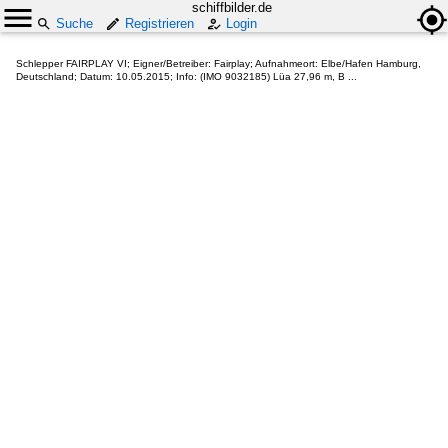
schiffbilder.de
Suche
Registrieren
Login
Schlepper FAIRPLAY VI; Eigner/Betreiber: Fairplay; Aufnahmeort: Elbe/Hafen Hamburg,
Deutschland; Datum: 10.05.2015; Info: (IMO 9032185) Lüa 27,96 m, B ...