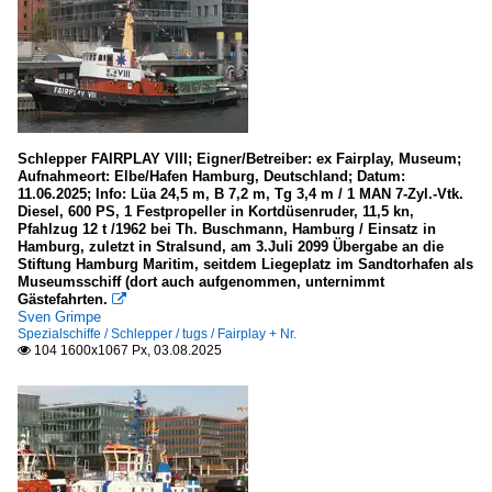
Schlepper FAIRPLAY VIII; Eigner/Betreiber: ex Fairplay, Museum;
Aufnahmeort: Elbe/Hafen Hamburg, Deutschland; Datum:
11.06.2025; Info: Lüa 24,5 m, B 7,2 m, Tg 3,4 m / 1 MAN 7-Zyl.-Vtk.
Diesel, 600 PS, 1 Festpropeller in Kortdüsenruder, 11,5 kn,
Pfahlzug 12 t /1962 bei Th. Buschmann, Hamburg / Einsatz in
Hamburg, zuletzt in Stralsund, am 3.Juli 2099 Übergabe an die
Stiftung Hamburg Maritim, seitdem Liegeplatz im Sandtorhafen als
Museumsschiff (dort auch aufgenommen, unternimmt
Gästefahrten.

Sven Grimpe
Spezialschiffe / Schlepper / tugs / Fairplay + Nr.
104 1600x1067 Px, 03.08.2025
