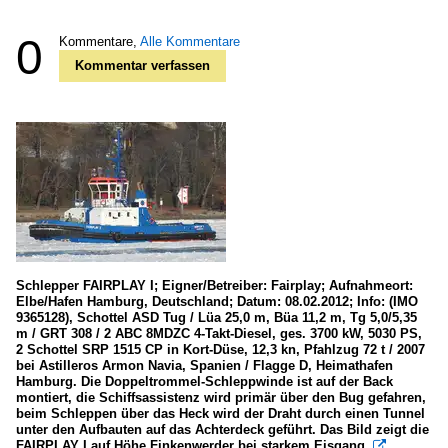
0
Kommentare,
Alle Kommentare
Kommentar verfassen
Schlepper FAIRPLAY I; Eigner/Betreiber: Fairplay; Aufnahmeort:
Elbe/Hafen Hamburg, Deutschland; Datum: 08.02.2012; Info: (IMO
9365128), Schottel ASD Tug / Lüa 25,0 m, Büa 11,2 m, Tg 5,0/5,35
m / GRT 308 / 2 ABC 8MDZC 4-Takt-Diesel, ges. 3700 kW, 5030 PS,
2 Schottel SRP 1515 CP in Kort-Düse, 12,3 kn, Pfahlzug 72 t / 2007
bei Astilleros Armon Navia, Spanien / Flagge D, Heimathafen
Hamburg. Die Doppeltrommel-Schleppwinde ist auf der Back
montiert, die Schiffsassistenz wird primär über den Bug gefahren,
beim Schleppen über das Heck wird der Draht durch einen Tunnel
unter den Aufbauten auf das Achterdeck geführt. Das Bild zeigt die
FAIRPLAY I auf Höhe Finkenwerder bei starkem Eisgang.
