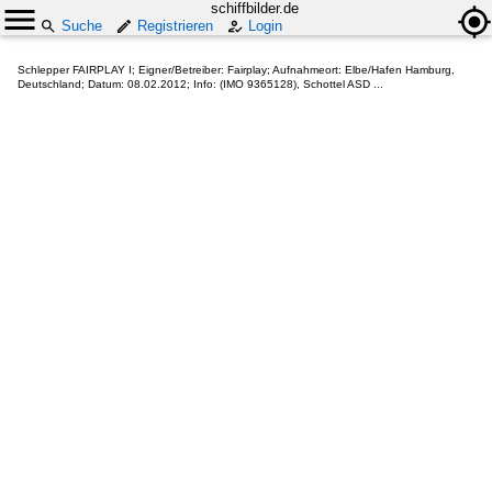
schiffbilder.de
Suche
Registrieren
Login
Schlepper FAIRPLAY I; Eigner/Betreiber: Fairplay; Aufnahmeort: Elbe/Hafen Hamburg,
Deutschland; Datum: 08.02.2012; Info: (IMO 9365128), Schottel ASD ...