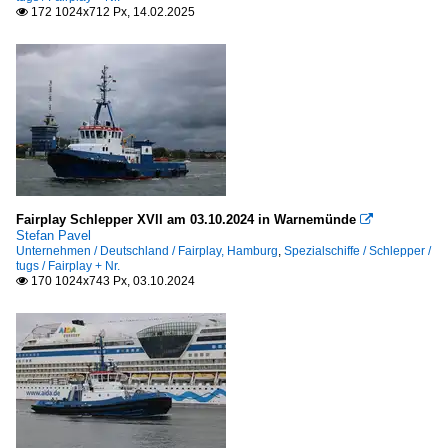
172 1024x712 Px, 14.02.2025

Fairplay Schlepper XVll am 03.10.2024 in Warnemünde

Stefan Pavel
Unternehmen / Deutschland / Fairplay, Hamburg
,
Spezialschiffe / Schlepper /
tugs / Fairplay + Nr.
170 1024x743 Px, 03.10.2024
