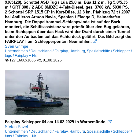
9365128), Schottel ASD Tug / Lüa 25,0 m, Büa 11,2 m, Tg 5,0/5,35
m / GRT 308 / 2 ABC 8MDZC 4-Takt-Diesel, ges. 3700 kW, 5030 PS,
2 Schottel SRP 1515 CP in Kort-Düse, 12,3 kn, Pfahlzug 72 t / 2007
bei Astilleros Armon Navia, Spanien / Flagge D, Heimathafen
Hamburg. Die Doppeltrommel-Schleppwinde ist auf der Back
montiert, die Schiffsassistenz wird primär über den Bug gefahren,
beim Schleppen über das Heck wird der Draht durch einen Tunnel
unter den Aufbauten auf das Achterdeck geführt. Das Bild zeigt die
FAIRPLAY I am Schlepperponton Neumühlen.

Sven Grimpe
Unternehmen / Deutschland / Fairplay, Hamburg
,
Spezialschiffe / Schlepper /
tugs / Fairplay + Nr.
127 1600x1066 Px, 01.08.2025

Fairplay Schlepper 64 am 14.02.2025 in Warnemünde.

Stefan Pavel
Unternehmen / Deutschland / Fairplay, Hamburg
,
Spezialschiffe / Schlepper /
tugs / Fairplay + Nr.