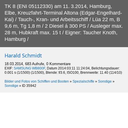
TK 8 (ENI 05112330) am 11.
3.2014, Hamburg,
Elbe, Kreuzfahrt-Terminal Altona (Edgar-Engelhard-
Kai) / Tauch-, Kran- und Arbeitsschiff / Lüa 22 m, B
9,6 m, Tg 1,8 m / 2 Diesel á 300 PS / Ausleger max.
28 m, Hubkraft max. 15 t / Eigner: Taucher Knoth,
Hamburg /
Harald Schmidt
18.03.2014, 683 Aufrufe, 0 Kommentare
EXIF:
SAMSUNG WB800F
, Datum 2014:03:11 11:24:04, Belichtungsdauer:
0.001 s (1/1500) (1/1500), Blende: f/3.6, ISO100, Brennweite: 11.40 (114/10)
Bilder und Fotos von Schiffen und Booten
»
Spezialschiffe
»
Sonstige
»
Sonstige
»
ID 35942