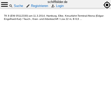
schiffbilder.de
Suche
Registrieren
Login
TK 8 (ENI 05112330) am 11.3.2014, Hamburg, Elbe, Kreuzfahrt-Terminal Altona (Edgar-
Engelhard-Kai) / Tauch-, Kran- und Arbeitsschiff / Lüa 22 m, B 9,6 ...