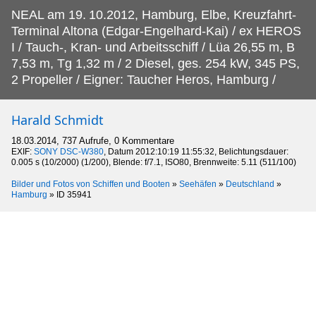
NEAL am 19.
10.2012, Hamburg, Elbe, Kreuzfahrt-
Terminal Altona (Edgar-Engelhard-Kai) / ex HEROS
I / Tauch-, Kran- und Arbeitsschiff / Lüa 26,55 m, B
7,53 m, Tg 1,32 m / 2 Diesel, ges. 254 kW, 345 PS,
2 Propeller / Eigner: Taucher Heros, Hamburg /
Harald Schmidt
18.03.2014, 737 Aufrufe, 0 Kommentare
EXIF:
SONY DSC-W380
, Datum 2012:10:19 11:55:32, Belichtungsdauer:
0.005 s (10/2000) (1/200), Blende: f/7.1, ISO80, Brennweite: 5.11 (511/100)
Bilder und Fotos von Schiffen und Booten
»
Seehäfen
»
Deutschland
»
Hamburg
»
ID 35941