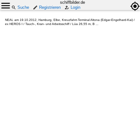
schiffbilder.de
Suche
Registrieren
Login
NEAL am 19.10.2012, Hamburg, Elbe, Kreuzfahrt-Terminal Altona (Edgar-Engelhard-Kai) /
ex HEROS I / Tauch-, Kran- und Arbeitsschiff / Lüa 26,55 m, B ...