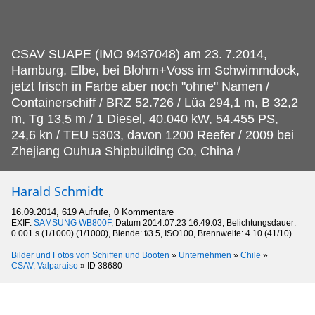
CSAV SUAPE (IMO 9437048) am 23.
7.2014,
Hamburg, Elbe, bei Blohm+Voss im Schwimmdock,
jetzt frisch in Farbe aber noch "ohne" Namen /
Containerschiff / BRZ 52.726 / Lüa 294,1 m, B 32,2
m, Tg 13,5 m / 1 Diesel, 40.040 kW, 54.455 PS,
24,6 kn / TEU 5303, davon 1200 Reefer / 2009 bei
Zhejiang Ouhua Shipbuilding Co, China /
Harald Schmidt
16.09.2014, 619 Aufrufe, 0 Kommentare
EXIF:
SAMSUNG WB800F
, Datum 2014:07:23 16:49:03, Belichtungsdauer:
0.001 s (1/1000) (1/1000), Blende: f/3.5, ISO100, Brennweite: 4.10 (41/10)
Bilder und Fotos von Schiffen und Booten
»
Unternehmen
»
Chile
»
CSAV, Valparaiso
»
ID 38680