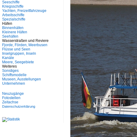
Seeschiffe
Kriegsschiffe
Yachten, Freizeitfahrzeuge
Arbeitsschiffe
Spezialschiffe
Häfen
Binnenhäfen
Kleinere Häfen
Seehäfen
Wasserstraßen und Reviere
Fjorde, Förden, Meerbusen
Flüsse und Seen
Inselgruppen, Inseln
Kanäle
Meere, Seegebiete
Weiteres
Sonstiges
Schiffsmodelle
Museen, Ausstellungen
Unternehmen
Neuzugänge
Fotostellen
Zeitachse
Datenschutzerklärung