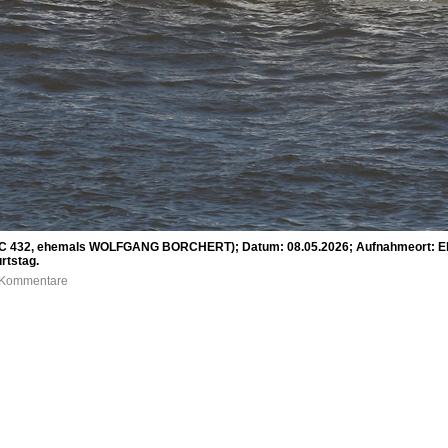
 432, ehemals WOLFGANG BORCHERT); Datum: 08.05.2026; Aufnahmeort: Elbe/
rtstag.
0 Kommentare