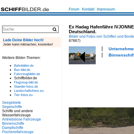
Forum
Kontakt
Impressum
Ex Hadag Hafenfähre IVJONNE
Deutschland.
Bilder und Fotos von Schiffen und Boot
Lade Deine Bilder hoch!
87867)
Jeder kann mitmachen, kostenlos!
Unternehmen
Binnenschif
Weitere Bilder-Themen:
Bahnbilder.de
Bus-bild.de
Fahrzeugbilder.de
Schiffbilder.de
Flugzeug-bild.de
Staedte-fotos.de
Landschaftsfotos.eu
Tier-fotos.eu
Seegebiete
Segelschiffe
Schiffe und andere
Wasserfahrzeuge
Antriebslose Fahrzeuge
Binnenschiffe
Dampfschiffe
Fischereifahrzeuge