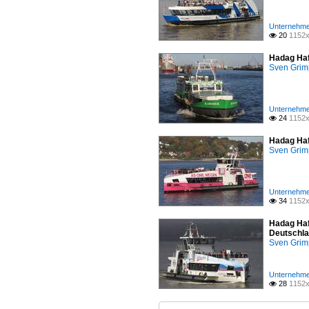
Unternehme
20
1152x

Hadag Haf
Sven Gri
Unternehme
24
1152x

Hadag Haf
Sven Gri
Unternehme
34
1152x

Hadag Haf
Deutschla
Sven Gri
Unternehme
28
1152x
