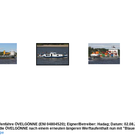
enfähre ÖVELGÖNNE (ENI 04804520); Eigner/Betreiber: Hadag; Datum: 02.08.
t die ÖVELGÖNNE nach einem erneuten längeren Werftaufenthalt nun mit "Blauen
mpe