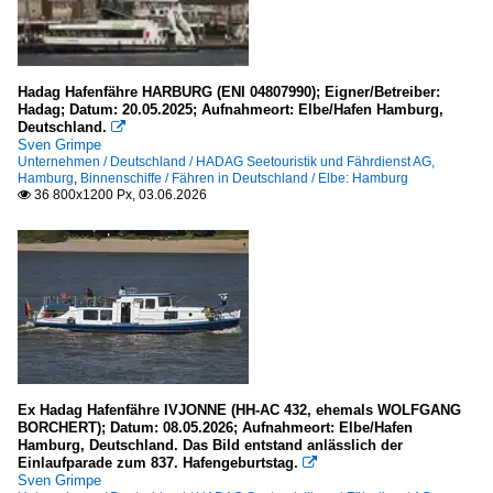
Hadag Hafenfähre HARBURG (ENI 04807990); Eigner/Betreiber:
Hadag; Datum: 20.05.2025; Aufnahmeort: Elbe/Hafen Hamburg,
Deutschland.

Sven Grimpe
Unternehmen / Deutschland / HADAG Seetouristik und Fährdienst AG,
Hamburg
,
Binnenschiffe / Fähren in Deutschland / Elbe: Hamburg
36 800x1200 Px, 03.06.2026

Ex Hadag Hafenfähre IVJONNE (HH-AC 432, ehemals WOLFGANG
BORCHERT); Datum: 08.05.2026; Aufnahmeort: Elbe/Hafen
Hamburg, Deutschland. Das Bild entstand anlässlich der
Einlaufparade zum 837. Hafengeburtstag.

Sven Grimpe