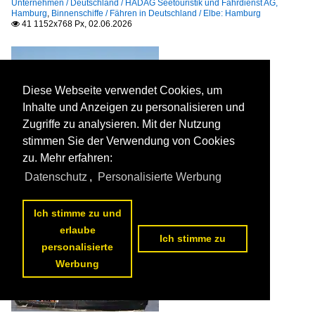
Unternehmen / Deutschland / HADAG Seetouristik und Fährdienst AG,
Hamburg
,
Binnenschiffe / Fähren in Deutschland / Elbe: Hamburg
41 1152x768 Px, 02.06.2026

Diese Webseite verwendet Cookies, um
Inhalte und Anzeigen zu personalisieren und
Zugriffe zu analysieren. Mit der Nutzung
stimmen Sie der Verwendung von Cookies
zu. Mehr erfahren:
Frachtschiff CALYPSO (IMO 9512381); Datum: 08.05.2026;
Aufnahmeort: Elbe/Hafen Hamburg, Deutschland.

Datenschutz
,
Personalisierte Werbung
Sven Grimpe
Seeschiffe / Stückgut- und Mehrzweckfrachter / general cargo / C
38 1152x768 Px, 02.06.2026

Ich stimme zu und
erlaube
Ich stimme zu
personalisierte
Werbung