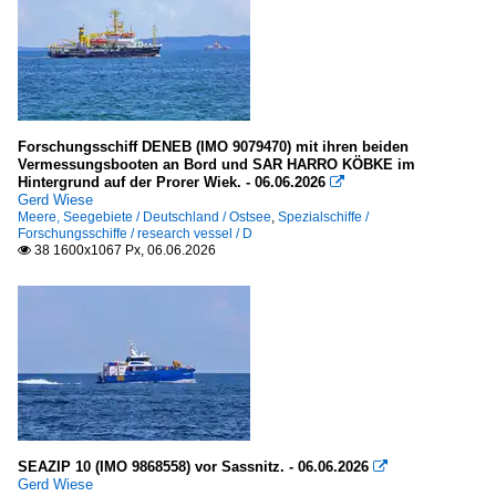
Forschungsschiff DENEB (IMO 9079470) mit ihren beiden
Vermessungsbooten an Bord und SAR HARRO KÖBKE im
Hintergrund auf der Prorer Wiek. - 06.06.2026

Gerd Wiese
Meere, Seegebiete / Deutschland / Ostsee
,
Spezialschiffe /
Forschungsschiffe / research vessel / D
38 1600x1067 Px, 06.06.2026

SEAZIP 10 (IMO 9868558) vor Sassnitz. - 06.06.2026

Gerd Wiese