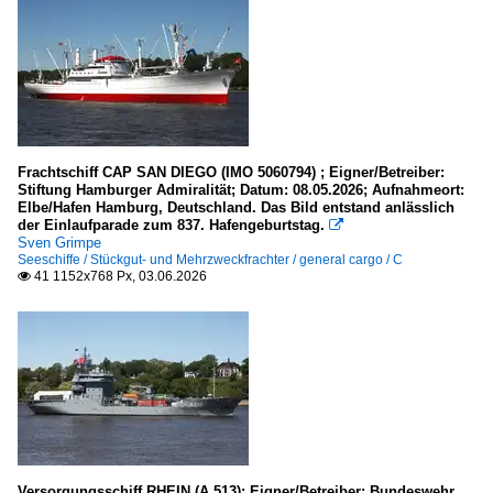
Frachtschiff CAP SAN DIEGO (IMO 5060794) ; Eigner/Betreiber:
Stiftung Hamburger Admiralität; Datum: 08.05.2026; Aufnahmeort:
Elbe/Hafen Hamburg, Deutschland. Das Bild entstand anlässlich
der Einlaufparade zum 837. Hafengeburtstag.

Sven Grimpe
Seeschiffe / Stückgut- und Mehrzweckfrachter / general cargo / C
41 1152x768 Px, 03.06.2026

Versorgungsschiff RHEIN (A 513); Eigner/Betreiber: Bundeswehr