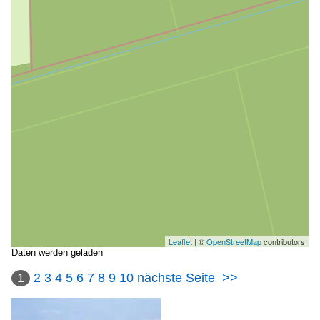
Leaflet
| ©
OpenStreetMap
contributors
Daten werden geladen
1
2
3
4
5
6
7
8
9
10
nächste Seite
>>