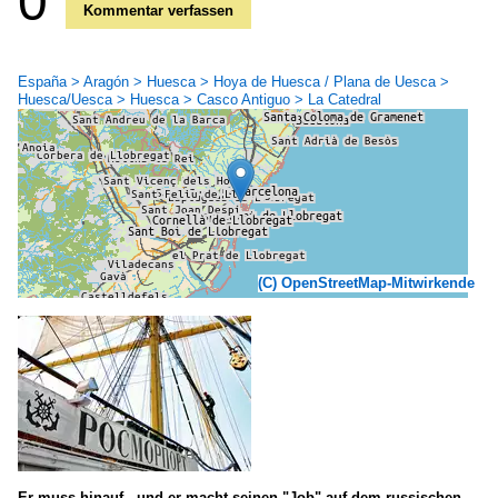
0
Kommentar verfassen
España > Aragón > Huesca > Hoya de Huesca / Plana de Uesca >
Huesca/Uesca > Huesca > Casco Antiguo > La Catedral
(C) OpenStreetMap-Mitwirkende
Er muss hinauf - und er macht seinen "Job" auf dem russischen