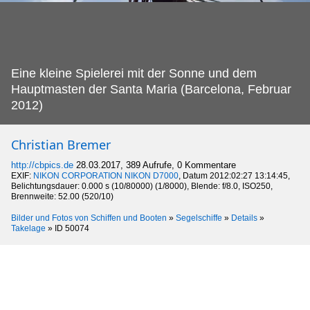
Eine kleine Spielerei mit der Sonne und dem
Hauptmasten der Santa Maria (Barcelona, Februar
2012)
Christian Bremer
http://cbpics.de
28.03.2017, 389 Aufrufe, 0 Kommentare
EXIF:
NIKON CORPORATION NIKON D7000
, Datum 2012:02:27 13:14:45,
Belichtungsdauer: 0.000 s (10/80000) (1/8000), Blende: f/8.0, ISO250,
Brennweite: 52.00 (520/10)
Bilder und Fotos von Schiffen und Booten
»
Segelschiffe
»
Details
»
Takelage
»
ID 50074