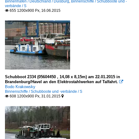
Binnenhäfen / Deutschland / Duisburg
,
Binnenschiffe / Schubboote und -
verbände / S
655 1200x900 Px, 16.06.2015

Schubboot 2334 (05604450 , 14,08 x 8,15m) am 22.01.2015 in
Brandenburg/Havel an den Elektrostahlwerken auf Talfahrt.

Bodo Krakowsky
Binnenschiffe / Schubboote und -verbände / S
608 1200x900 Px, 31.01.2015

