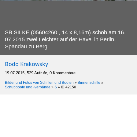
SB SILKE (05604260 , 14 x 8,16m) schob am 16.
07.2015 zwei Leichter auf der Havel in Berlin-
Spandau zu Berg.
Bodo Krakowsky
19.07.2015, 529 Aufrufe, 0 Kommentare
Bilder und Fotos von Schiffen und Booten
»
Binnenschiffe
»
Schubboote und -verbände
»
S
»
ID 42150