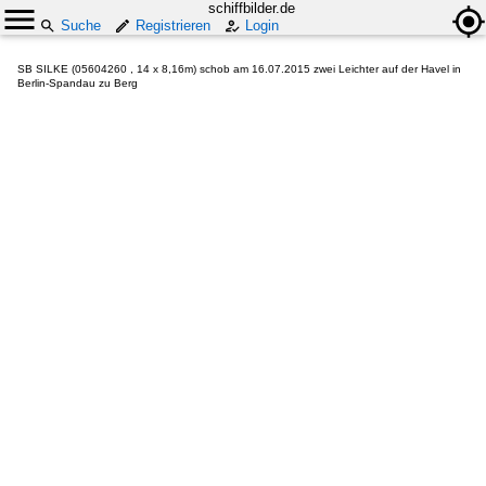
schiffbilder.de
Suche
Registrieren
Login
SB SILKE (05604260 , 14 x 8,16m) schob am 16.07.2015 zwei Leichter auf der Havel in
Berlin-Spandau zu Berg