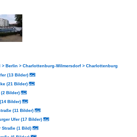
 > Berlin > Charlottenburg-Wilmersdorf > Charlottenburg
er (13 Bilder)
🗺
e (21 Bilder)
🗺
(2 Bilder)
🗺
(14 Bilder)
🗺
traße (11 Bilder)
🗺
rger Ufer (17 Bilder)
🗺
Straße (1 Bild)
🗺
aße (6 Bilder)
🗺