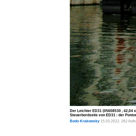
Der Leichter ED31 (05608530 , 42,04 x
Steuerbordseite von ED31 : der Ponton
Bodo Krakowsky
15.03.2022, 262 Aufr