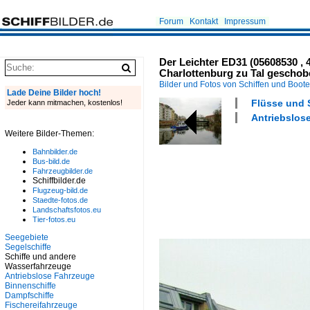
Forum
Kontakt
Impressum
Der Leichter ED31 (05608530 , 
Charlottenburg zu Tal geschob
Bilder und Fotos von Schiffen und Boot
Lade Deine Bilder hoch!
Flüsse und 
Jeder kann mitmachen, kostenlos!
Antriebslos
Weitere Bilder-Themen:
Bahnbilder.de
Bus-bild.de
Fahrzeugbilder.de
Schiffbilder.de
Flugzeug-bild.de
Staedte-fotos.de
Landschaftsfotos.eu
Tier-fotos.eu
Seegebiete
Segelschiffe
Schiffe und andere
Wasserfahrzeuge
Antriebslose Fahrzeuge
Binnenschiffe
Dampfschiffe
Fischereifahrzeuge