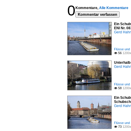
0
Kommentare,
Alle Kommentare
Kommentar verfassen
Ein Schub
ENI Nr. 0
Gerd Hah
Flüsse und 
56
1200x

Unterhalb 
Gerd Hah
Flüsse und 
58
1200x

Ein Schub
Schubschif
Gerd Hah
Flüsse und 
73
1200x
