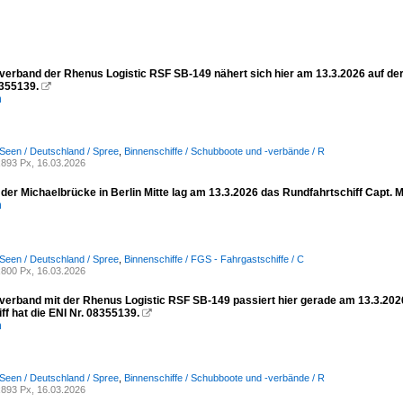
verband der Rhenus Logistic RSF SB-149 nähert sich hier am 13.3.2026 auf der 
8355139.

n
Seen / Deutschland / Spree
,
Binnenschiffe / Schubboote und -verbände / R
893 Px, 16.03.2026
der Michaelbrücke in Berlin Mitte lag am 13.3.2026 das Rundfahrtschiff Capt. M
n
Seen / Deutschland / Spree
,
Binnenschiffe / FGS - Fahrgastschiffe / C
800 Px, 16.03.2026
verband mit der Rhenus Logistic RSF SB-149 passiert hier gerade am 13.3.2026
f hat die ENI Nr. 08355139.

n
Seen / Deutschland / Spree
,
Binnenschiffe / Schubboote und -verbände / R
893 Px, 16.03.2026