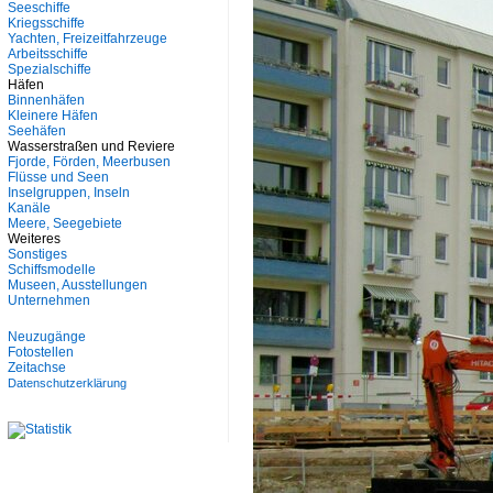
Seeschiffe
Kriegsschiffe
Yachten, Freizeitfahrzeuge
Arbeitsschiffe
Spezialschiffe
Häfen
Binnenhäfen
Kleinere Häfen
Seehäfen
Wasserstraßen und Reviere
Fjorde, Förden, Meerbusen
Flüsse und Seen
Inselgruppen, Inseln
Kanäle
Meere, Seegebiete
Weiteres
Sonstiges
Schiffsmodelle
Museen, Ausstellungen
Unternehmen
Neuzugänge
Fotostellen
Zeitachse
Datenschutzerklärung