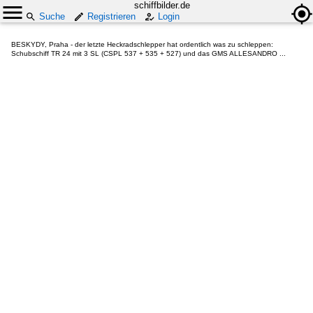
schiffbilder.de
Suche
Registrieren
Login
BESKYDY, Praha - der letzte Heckradschlepper hat ordentlich was zu schleppen:
Schubschiff TR 24 mit 3 SL (CSPL 537 + 535 + 527) und das GMS ALLESANDRO ...