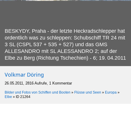
BESKYDY, Praha - der letzte Heckradschlepper hat
ordentlich was zu schleppen: Schubschiff TR 24 mit
3 SL (CSPL 537 + 535 + 527) und das GMS
ALLESANDRO mit SL ALESSANDRO 2; auf der
Elbe zu Berg (Richtung Tschechien) - 6; 19.
04.2011
Volkmar Döring
26.05.2011, 2816 Aufrufe, 1 Kommentar
Bilder und Fotos von Schiffen und Booten
»
Flüsse und Seen
»
Europa
»
Elbe
»
ID 21264