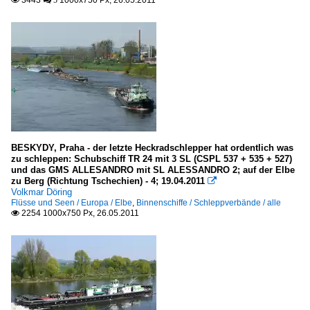
3443
1000x750 Px, 26.05.2011

 5
BESKYDY, Praha - der letzte Heckradschlepper hat ordentlich was
zu schleppen: Schubschiff TR 24 mit 3 SL (CSPL 537 + 535 + 527)
und das GMS ALLESANDRO mit SL ALESSANDRO 2; auf der Elbe
zu Berg (Richtung Tschechien) - 4; 19.04.2011

Volkmar Döring
Flüsse und Seen / Europa / Elbe
,
Binnenschiffe / Schleppverbände / alle
2254 1000x750 Px, 26.05.2011
