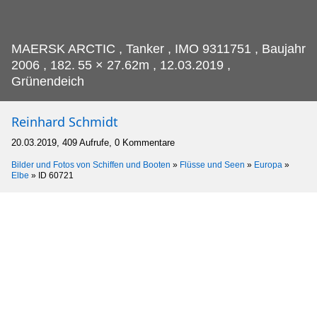
MAERSK ARCTIC , Tanker , IMO 9311751 , Baujahr
2006 , 182.
55 × 27.62m , 12.03.2019 ,
Grünendeich
Reinhard Schmidt
20.03.2019, 409 Aufrufe, 0 Kommentare
Bilder und Fotos von Schiffen und Booten
»
Flüsse und Seen
»
Europa
»
Elbe
»
ID 60721