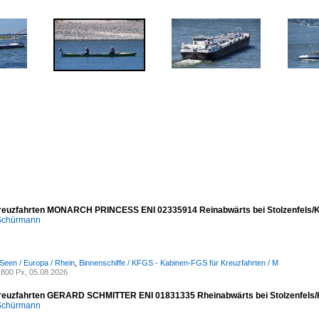
reuzfahrten MONARCH PRINCESS ENI 02335914 Reinabwärts bei Stolzenfels/K
 Schürmann
Seen / Europa / Rhein
,
Binnenschiffe / KFGS - Kabinen-FGS für Kreuzfahrten / M
800 Px, 05.08.2026
reuzfahrten GERARD SCHMITTER ENI 01831335 Rheinabwärts bei Stolzenfels/
 Schürmann