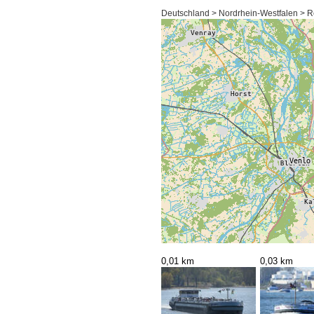
Deutschland > Nordrhein-Westfalen > R
0,01 km
0,03 km