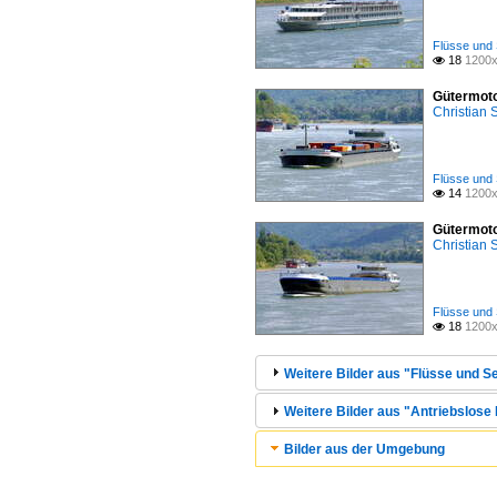
Flüsse und 
18
1200x

Gütermoto
Christian
Flüsse und 
14
1200x

Gütermoto
Christian
Flüsse und 
18
1200x

Weitere Bilder aus "Flüsse und Se
Weitere Bilder aus "Antriebslose
Bilder aus der Umgebung