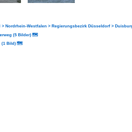
 > Nordrhein-Westfalen > Regierungsbezirk Düsseldorf > Duisbu
rweg (5 Bilder)
🗺
(1 Bild)
🗺