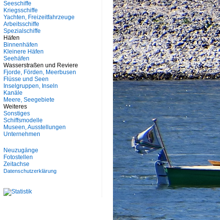
Seeschiffe
Kriegsschiffe
Yachten, Freizeitfahrzeuge
Arbeitsschiffe
Spezialschiffe
Häfen
Binnenhäfen
Kleinere Häfen
Seehäfen
Wasserstraßen und Reviere
Fjorde, Förden, Meerbusen
Flüsse und Seen
Inselgruppen, Inseln
Kanäle
Meere, Seegebiete
Weiteres
Sonstiges
Schiffsmodelle
Museen, Ausstellungen
Unternehmen
Neuzugänge
Fotostellen
Zeitachse
Datenschutzerklärung