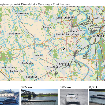
egierungsbezirk Düsseldorf > Duisburg > Rheinhausen
0,05 km
0,05 km
0,06 km