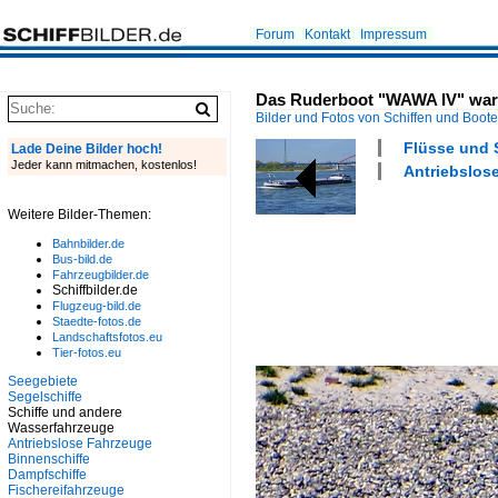
Forum
Kontakt
Impressum
Das Ruderboot "WAWA IV" war M
Bilder und Fotos von Schiffen und Boot
Flüsse und 
Lade Deine Bilder hoch!
Jeder kann mitmachen, kostenlos!
Antriebslos
Weitere Bilder-Themen:
Bahnbilder.de
Bus-bild.de
Fahrzeugbilder.de
Schiffbilder.de
Flugzeug-bild.de
Staedte-fotos.de
Landschaftsfotos.eu
Tier-fotos.eu
Seegebiete
Segelschiffe
Schiffe und andere
Wasserfahrzeuge
Antriebslose Fahrzeuge
Binnenschiffe
Dampfschiffe
Fischereifahrzeuge