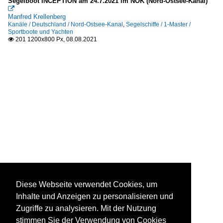
Segelboot INCEPTION am 24.7.2021 im NOK (Nord-Ostsee-Kanal)

Manfred Krellenberg
Kanäle / Deutschland / Nord-Ostsee-Kanal
,
Segelschiffe / 1-Master /
Sportboote und Yachten
201 1200x800 Px, 08.08.2021

Diese Webseite verwendet Cookies, um
Inhalte und Anzeigen zu personalisieren und
Zugriffe zu analysieren. Mit der Nutzung
stimmen Sie der Verwendung von Cookies