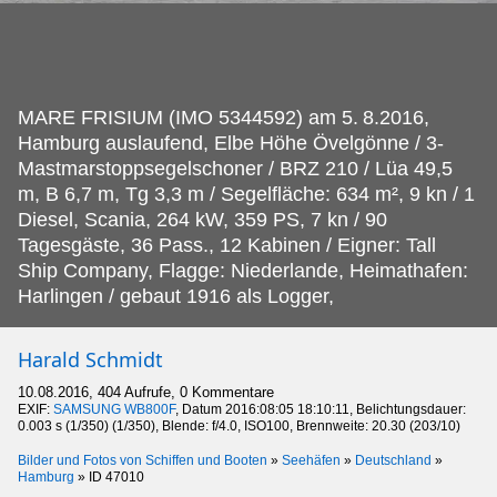
MARE FRISIUM (IMO 5344592) am 5.
8.2016,
Hamburg auslaufend, Elbe Höhe Övelgönne / 3-
Mastmarstoppsegelschoner / BRZ 210 / Lüa 49,5
m, B 6,7 m, Tg 3,3 m / Segelfläche: 634 m², 9 kn / 1
Diesel, Scania, 264 kW, 359 PS, 7 kn / 90
Tagesgäste, 36 Pass., 12 Kabinen / Eigner: Tall
Ship Company, Flagge: Niederlande, Heimathafen:
Harlingen / gebaut 1916 als Logger,
Harald Schmidt
10.08.2016, 404 Aufrufe, 0 Kommentare
EXIF:
SAMSUNG WB800F
, Datum 2016:08:05 18:10:11, Belichtungsdauer:
0.003 s (1/350) (1/350), Blende: f/4.0, ISO100, Brennweite: 20.30 (203/10)
Bilder und Fotos von Schiffen und Booten
»
Seehäfen
»
Deutschland
»
Hamburg
»
ID 47010