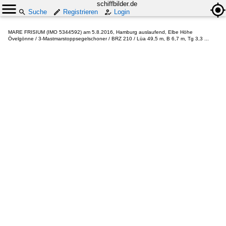
schiffbilder.de
Suche
Registrieren
Login
MARE FRISIUM (IMO 5344592) am 5.8.2016, Hamburg auslaufend, Elbe Höhe
Övelgönne / 3-Mastmarstoppsegelschoner / BRZ 210 / Lüa 49,5 m, B 6,7 m, Tg 3,3 ...