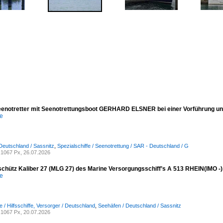
eenotretter mit Seenotrettungsboot GERHARD ELSNER bei einer Vorführung unt
e
Deutschland / Sassnitz
,
Spezialschiffe / Seenotrettung / SAR - Deutschland / G
1067 Px, 26.07.2026
schütz Kaliber 27 (MLG 27) des Marine Versorgungsschiff’s A 513 RHEIN(IMO -
e
e / Hilfsschiffe, Versorger / Deutschland
,
Seehäfen / Deutschland / Sassnitz
1067 Px, 20.07.2026