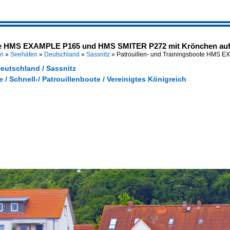
ote HMS EXAMPLE P165 und HMS SMITER P272 mit Krönchen auf 
en
»
Seehäfen
»
Deutschland
»
Sassnitz
»
Patrouillen- und Trainingsboote HMS
eutschland / Sassnitz
e / Schnell-/ Patrouillenboote / Vereinigtes Königreich