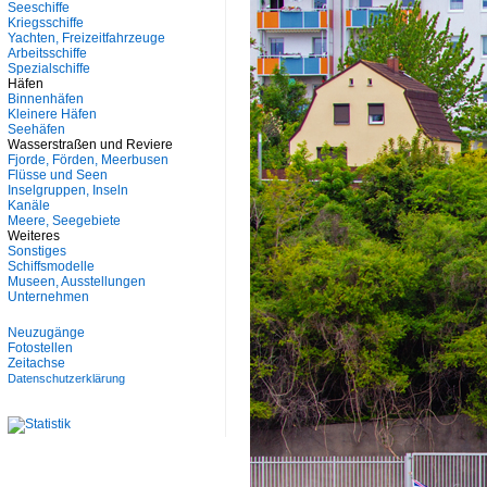
Seeschiffe
Kriegsschiffe
Yachten, Freizeitfahrzeuge
Arbeitsschiffe
Spezialschiffe
Häfen
Binnenhäfen
Kleinere Häfen
Seehäfen
Wasserstraßen und Reviere
Fjorde, Förden, Meerbusen
Flüsse und Seen
Inselgruppen, Inseln
Kanäle
Meere, Seegebiete
Weiteres
Sonstiges
Schiffsmodelle
Museen, Ausstellungen
Unternehmen
Neuzugänge
Fotostellen
Zeitachse
Datenschutzerklärung