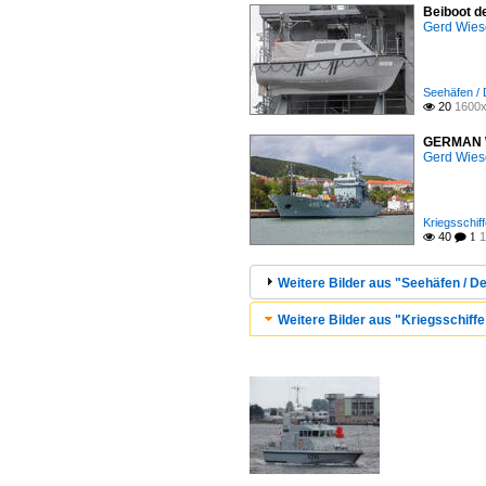
Beiboot d
Gerd Wies
Seehäfen / 
20
1600x

GERMAN WA
Gerd Wies
Kriegsschiff
40
1

 1
Weitere Bilder aus "Seehäfen / De
Weitere Bilder aus "Kriegsschiffe 