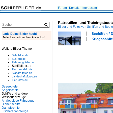
Forum
Kontakt
Impressum
Patrouillen- und Trainingsbo
Bilder und Fotos von Schiffen und Boot
Seehäfen / D
Lade Deine Bilder hoch!
Jeder kann mitmachen, kostenlos!
Kriegsschiff
Weitere Bilder-Themen:
Bahnbilder.de
Bus-bild.de
Fahrzeugbilder.de
Schiffbilder.de
Flugzeug-bild.de
Staedte-fotos.de
Landschaftsfotos.eu
Tier-fotos.eu
Seegebiete
Segelschiffe
Schiffe und andere
Wasserfahrzeuge
Antriebslose Fahrzeuge
Binnenschiffe
Dampfschiffe
Fischereifahrzeuge