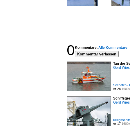
0
Kommentare,
Alle Kommentare
Kommentar verfassen
Tag der S
Gerd Wies
Seehäfen / 
28
1600x

Schiffsge
Gerd Wies
Kriegsschiff
17
1600x
