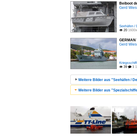
Beiboot d
Gerd Wies
Seehäfen / 
20
1600x

GERMAN WA
Gerd Wies
Kriegsschiff
39
1

 1
Weitere Bilder aus "Seehäfen / De
Weitere Bilder aus "Spezialschiffe