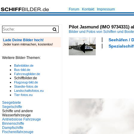
Forum
Kontakt
Impressum
Pilot Jasmund (IMO 9734331) a
Bilder und Fotos von Schiffen und Boot
Seehäfen / D
Lade Deine Bilder hoch!
Jeder kann mitmachen, kostenlos!
Spezialschif
Weitere Bilder-Themen:
Bahnbilder.de
Bus-bild.de
Fahrzeugbilder.de
Schiffbilder.de
Flugzeug-bild.de
Staedte-fotos.de
Landschaftsfotos.eu
Tier-fotos.eu
Seegebiete
Segelschiffe
Schiffe und andere
Wasserfahrzeuge
Antriebslose Fahrzeuge
Binnenschiffe
Dampfschiffe
Fischereifahrzeuge