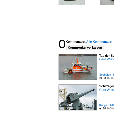
0
Kommentare,
Alle Kommentare
Kommentar verfassen
Tag der S
Gerd Wies
Seehäfen / 
28
1600x

Schiffsge
Gerd Wies
Kriegsschiff
16
1600x
