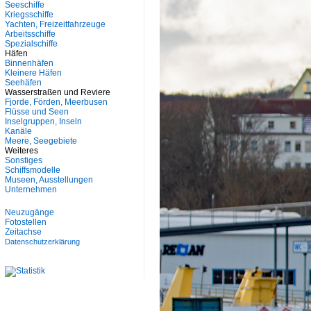
Seeschiffe
Kriegsschiffe
Yachten, Freizeitfahrzeuge
Arbeitsschiffe
Spezialschiffe
Häfen
Binnenhäfen
Kleinere Häfen
Seehäfen
Wasserstraßen und Reviere
Fjorde, Förden, Meerbusen
Flüsse und Seen
Inselgruppen, Inseln
Kanäle
Meere, Seegebiete
Weiteres
Sonstiges
Schiffsmodelle
Museen, Ausstellungen
Unternehmen
Neuzugänge
Fotostellen
Zeitachse
Datenschutzerklärung