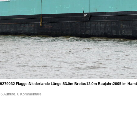
9032 Flagge:Niederlande Länge:83.0m Breite:12.0m Baujahr:2005 im Hambu
65 Aufrufe, 0 Kommentare