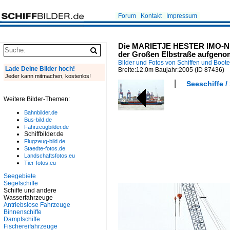
Forum
Kontakt
Impressum
Die MARIETJE HESTER IMO-Numm
der Großen Elbstraße aufgen
Bilder und Fotos von Schiffen und Boot
Lade Deine Bilder hoch!
Breite:12.0m Baujahr:2005
(ID 87436)
Jeder kann mitmachen, kostenlos!
Seeschiffe /
Weitere Bilder-Themen:
Bahnbilder.de
Bus-bild.de
Fahrzeugbilder.de
Schiffbilder.de
Flugzeug-bild.de
Staedte-fotos.de
Landschaftsfotos.eu
Tier-fotos.eu
Seegebiete
Segelschiffe
Schiffe und andere
Wasserfahrzeuge
Antriebslose Fahrzeuge
Binnenschiffe
Dampfschiffe
Fischereifahrzeuge