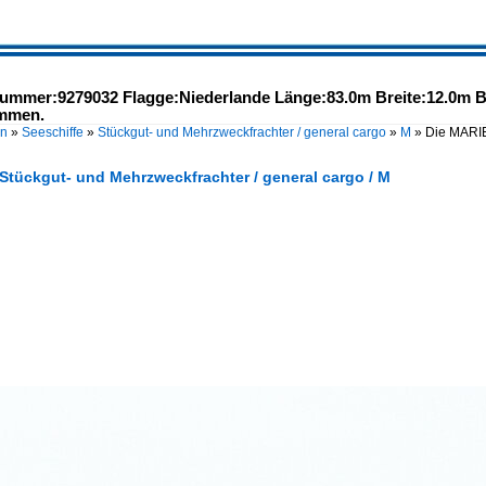
er:9279032 Flagge:Niederlande Länge:83.0m Breite:12.0m Ba
ommen.
en
»
Seeschiffe
»
Stückgut- und Mehrzweckfrachter / general cargo
»
M
»
Die MARI
 Stückgut- und Mehrzweckfrachter / general cargo / M