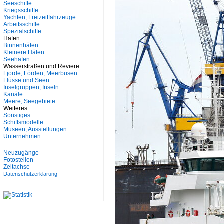
Seeschiffe
Kriegsschiffe
Yachten, Freizeitfahrzeuge
Arbeitsschiffe
Spezialschiffe
Häfen
Binnenhäfen
Kleinere Häfen
Seehäfen
Wasserstraßen und Reviere
Fjorde, Förden, Meerbusen
Flüsse und Seen
Inselgruppen, Inseln
Kanäle
Meere, Seegebiete
Weiteres
Sonstiges
Schiffsmodelle
Museen, Ausstellungen
Unternehmen
Neuzugänge
Fotostellen
Zeitachse
Datenschutzerklärung