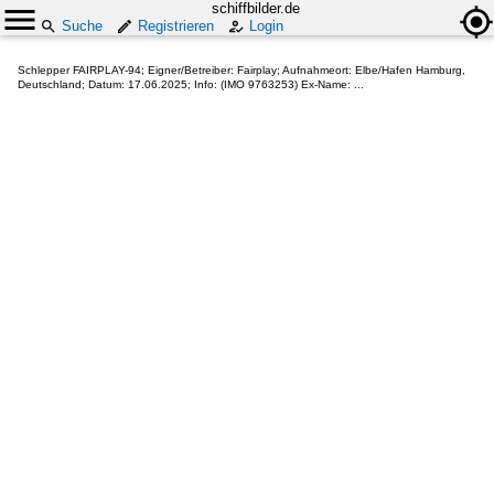
schiffbilder.de
Suche
Registrieren
Login
Schlepper FAIRPLAY-94; Eigner/Betreiber: Fairplay; Aufnahmeort: Elbe/Hafen Hamburg,
Deutschland; Datum: 17.06.2025; Info: (IMO 9763253) Ex-Name: ...