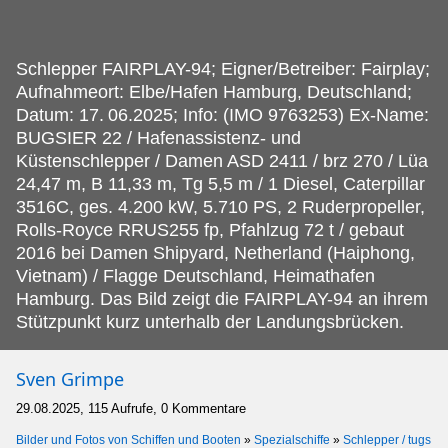
Schlepper FAIRPLAY-94; Eigner/Betreiber: Fairplay;
Aufnahmeort: Elbe/Hafen Hamburg, Deutschland;
Datum: 17.
06.2025; Info: (IMO 9763253) Ex-Name:
BUGSIER 22 / Hafenassistenz- und
Küstenschlepper / Damen ASD 2411 / brz 270 / Lüa
24,47 m, B 11,33 m, Tg 5,5 m / 1 Diesel, Caterpillar
3516C, ges. 4.200 kW, 5.710 PS, 2 Ruderpropeller,
Rolls-Royce RRUS255 fp, Pfahlzug 72 t / gebaut
2016 bei Damen Shipyard, Netherland (Haiphong,
Vietnam) / Flagge Deutschland, Heimathafen
Hamburg. Das Bild zeigt die FAIRPLAY-94 an ihrem
Stützpunkt kurz unterhalb der Landungsbrücken.
Sven Grimpe
29.08.2025, 115 Aufrufe, 0 Kommentare
Bilder und Fotos von Schiffen und Booten
»
Spezialschiffe
»
Schlepper / tugs