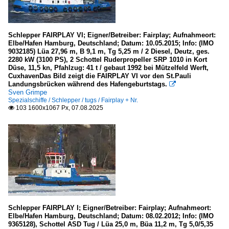
Schlepper FAIRPLAY VI; Eigner/Betreiber: Fairplay; Aufnahmeort:
Elbe/Hafen Hamburg, Deutschland; Datum: 10.05.2015; Info: (IMO
9032185) Lüa 27,96 m, B 9,1 m, Tg 5,25 m / 2 Diesel, Deutz, ges.
2280 kW (3100 PS), 2 Schottel Ruderpropeller SRP 1010 in Kort
Düse, 11,5 kn, Pfahlzug: 41 t / gebaut 1992 bei Mützelfeld Werft,
CuxhavenDas Bild zeigt die FAIRPLAY VI vor den St.Pauli
Landungsbrücken während des Hafengeburtstags.

Sven Grimpe
Spezialschiffe / Schlepper / tugs / Fairplay + Nr.
103 1600x1067 Px, 07.08.2025

Schlepper FAIRPLAY I; Eigner/Betreiber: Fairplay; Aufnahmeort:
Elbe/Hafen Hamburg, Deutschland; Datum: 08.02.2012; Info: (IMO
9365128), Schottel ASD Tug / Lüa 25,0 m, Büa 11,2 m, Tg 5,0/5,35