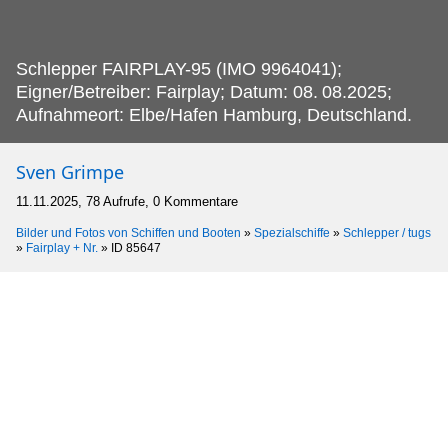
Schlepper FAIRPLAY-95 (IMO 9964041);
Eigner/Betreiber: Fairplay; Datum: 08.
08.2025;
Aufnahmeort: Elbe/Hafen Hamburg, Deutschland.
Sven Grimpe
11.11.2025, 78 Aufrufe, 0 Kommentare
Bilder und Fotos von Schiffen und Booten
»
Spezialschiffe
»
Schlepper / tugs
»
Fairplay + Nr.
»
ID 85647