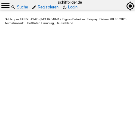
schiffbilder.de
Suche
Registrieren
Login
Schlepper FAIRPLAY-95 (IMO 9964041); Eigner/Betreiber: Fairplay; Datum: 08.08.2025;
Aufnahmeort: Elbe/Hafen Hamburg, Deutschland