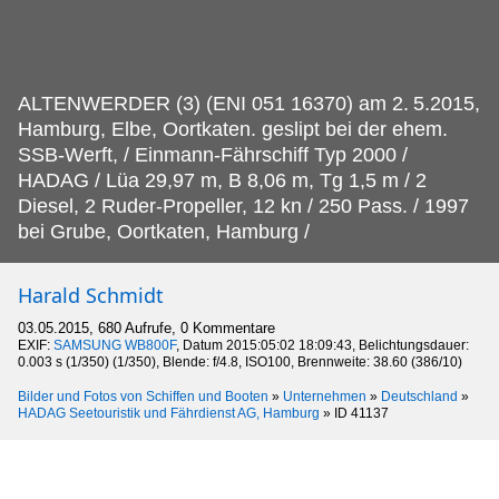
ALTENWERDER (3) (ENI 051 16370) am 2.
5.2015,
Hamburg, Elbe, Oortkaten. geslipt bei der ehem.
SSB-Werft, / Einmann-Fährschiff Typ 2000 /
HADAG / Lüa 29,97 m, B 8,06 m, Tg 1,5 m / 2
Diesel, 2 Ruder-Propeller, 12 kn / 250 Pass. / 1997
bei Grube, Oortkaten, Hamburg /
Harald Schmidt
03.05.2015, 680 Aufrufe, 0 Kommentare
EXIF:
SAMSUNG WB800F
, Datum 2015:05:02 18:09:43, Belichtungsdauer:
0.003 s (1/350) (1/350), Blende: f/4.8, ISO100, Brennweite: 38.60 (386/10)
Bilder und Fotos von Schiffen und Booten
»
Unternehmen
»
Deutschland
»
HADAG Seetouristik und Fährdienst AG, Hamburg
»
ID 41137