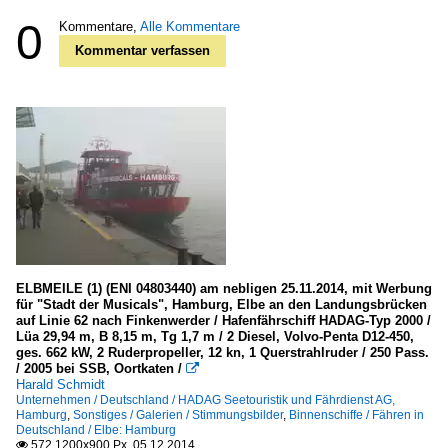
0
Kommentare,
Alle Kommentare
Kommentar verfassen
ELBMEILE (1) (ENI 04803440) am nebligen 25.11.2014, mit Werbung
für "Stadt der Musicals", Hamburg, Elbe an den Landungsbrücken
auf Linie 62 nach Finkenwerder / Hafenfährschiff HADAG-Typ 2000 /
Lüa 29,94 m, B 8,15 m, Tg 1,7 m / 2 Diesel, Volvo-Penta D12-450,
ges. 662 kW, 2 Ruderpropeller, 12 kn, 1 Querstrahlruder / 250 Pass.
/ 2005 bei SSB, Oortkaten /

Harald Schmidt
Unternehmen / Deutschland / HADAG Seetouristik und Fährdienst AG,
Hamburg
,
Sonstiges / Galerien / Stimmungsbilder
,
Binnenschiffe / Fähren in
Deutschland / Elbe: Hamburg
572 1200x900 Px, 05.12.2014
