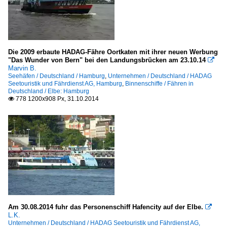
Die 2009 erbaute HADAG-Fähre Oortkaten mit ihrer neuen Werbung
"Das Wunder von Bern" bei den Landungsbrücken am 23.10.14

Marvin B.
Seehäfen / Deutschland / Hamburg
,
Unternehmen / Deutschland / HADAG
Seetouristik und Fährdienst AG, Hamburg
,
Binnenschiffe / Fähren in
Deutschland / Elbe: Hamburg
778 1200x908 Px, 31.10.2014

Am 30.08.2014 fuhr das Personenschiff Hafencity auf der Elbe.

L.K.
Unternehmen / Deutschland / HADAG Seetouristik und Fährdienst AG,