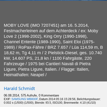
MOBY LOVE (IMO 7207451) am 16.
5.2014,
Festmacherleinen auf dem Achterdeck / ex: Moby
Love 2 (1998-2002), King Orry (1990-1998),
Channel Entente (1989-1990), Saint Eloi (1975-
1989) / RoPax-Fähre / BRZ 7.657 / Lüa 114,59 m, B
18,62 m, Tg 4,11 m / 2 Pielstick-Diesel, ges. 10.740
kW, 14.607 PS, 21,8 kn / 1100 Fahrgäste, 220
Fahrzeuge / 1975 bei Cantieri Navali di Pietra
Ligure, Pietra Ligure, Italien. / Flagge: Italien,
Heimathafen: Neapel /
Harald Schmidt
06.08.2014, 575 Aufrufe, 0 Kommentare
EXIF:
SAMSUNG WB800F
, Datum 2014:05:16 15:28:56, Belichtungsdauer:
0.002 s (1/500) (1/500), Blende: f/3.5, ISO100, Brennweite: 4.10 (41/10)