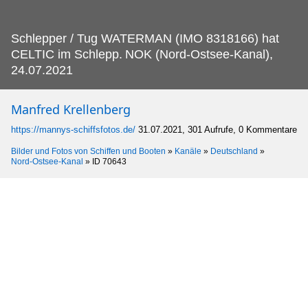
Schlepper / Tug WATERMAN (IMO 8318166) hat
CELTIC im Schlepp.
NOK (Nord-Ostsee-Kanal),
24.07.2021
Manfred Krellenberg
https://mannys-schiffsfotos.de/
31.07.2021, 301 Aufrufe, 0 Kommentare
Bilder und Fotos von Schiffen und Booten
»
Kanäle
»
Deutschland
»
Nord-Ostsee-Kanal
»
ID 70643