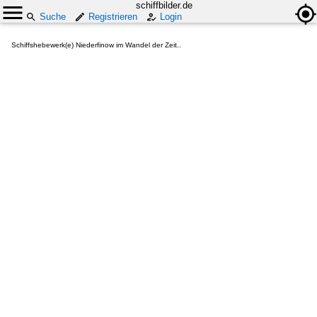
schiffbilder.de
Suche
Registrieren
Login
Schiffshebewerk(e) Niederfinow im Wandel der Zeit..