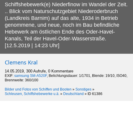
Schiffshebewerk(e) Niederfinow im Wandel der Zeit.
.. Blick vom Naturschutzgebiet Niederoderbruch
(Landkreis Barnim) auf das alte, 1934 in Betrieb
genommene, und neue, noch im Bau befindliche
Hebewerk am östlichen Ende des Oder-Havel-
Kanals, Teil der Havel-Oder-Wasserstraße.
[12.5.2019 | 14:23 Uhr]
Clemens Kral
14.05.2019, 300 Aufrufe, 0 Kommentare
EXIF:
samsung SM-A520F
, Belichtungsdauer: 1/1701, Blende: 19/10, ISO40,
Brennweite: 360/100
Bilder und Fotos von Schiffen und Booten
»
Sonstiges
»
Schleusen, Schiffshebewerke u.ä.
»
Deutschland
»
ID 61386