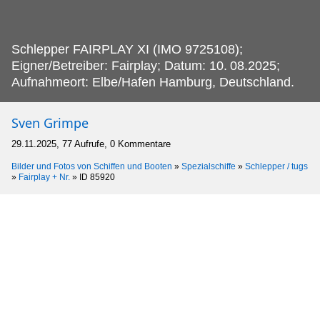
Schlepper FAIRPLAY XI (IMO 9725108);
Eigner/Betreiber: Fairplay; Datum: 10.
08.2025;
Aufnahmeort: Elbe/Hafen Hamburg, Deutschland.
Sven Grimpe
29.11.2025, 77 Aufrufe, 0 Kommentare
Bilder und Fotos von Schiffen und Booten
»
Spezialschiffe
»
Schlepper / tugs
»
Fairplay + Nr.
»
ID 85920