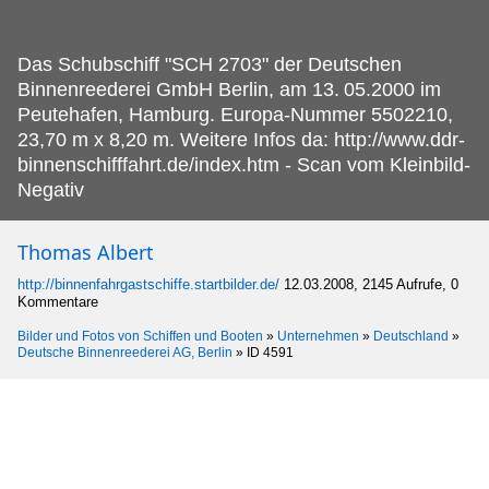
Das Schubschiff "SCH 2703" der Deutschen
Binnenreederei GmbH Berlin, am 13.
05.2000 im
Peutehafen, Hamburg. Europa-Nummer 5502210,
23,70 m x 8,20 m. Weitere Infos da: http://www.ddr-
binnenschifffahrt.de/index.htm - Scan vom Kleinbild-
Negativ
Thomas Albert
http://binnenfahrgastschiffe.startbilder.de/
12.03.2008, 2145 Aufrufe, 0
Kommentare
Bilder und Fotos von Schiffen und Booten
»
Unternehmen
»
Deutschland
»
Deutsche Binnenreederei AG, Berlin
»
ID 4591