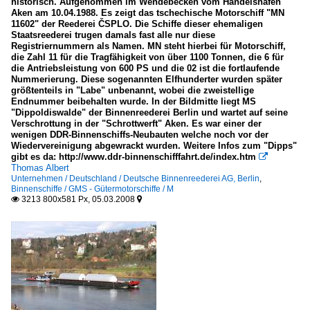
historisch. Aufgenommen im Wendebecken vom Handelshafen
Aken am 10.04.1988. Es zeigt das tschechische Motorschiff "MN
11602" der Reederei ČSPLO. Die Schiffe dieser ehemaligen
Staatsreederei trugen damals fast alle nur diese
Registriernummern als Namen. MN steht hierbei für Motorschiff,
die Zahl 11 für die Tragfähigkeit von über 1100 Tonnen, die 6 für
die Antriebsleistung von 600 PS und die 02 ist die fortlaufende
Nummerierung. Diese sogenannten Elfhunderter wurden später
größtenteils in "Labe" unbenannt, wobei die zweistellige
Endnummer beibehalten wurde. In der Bildmitte liegt MS
"Dippoldiswalde" der Binnenreederei Berlin und wartet auf seine
Verschrottung in der "Schrottwerft" Aken. Es war einer der
wenigen DDR-Binnenschiffs-Neubauten welche noch vor der
Wiedervereinigung abgewrackt wurden. Weitere Infos zum "Dipps"
gibt es da: http://www.ddr-binnenschifffahrt.de/index.htm

Thomas Albert
Unternehmen / Deutschland / Deutsche Binnenreederei AG, Berlin
,
Binnenschiffe / GMS - Gütermotorschiffe / M
3213 800x581 Px, 05.03.2008

