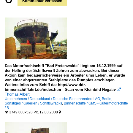
Kommentar verfassen
Das Motorfrachtschiff "Bad Freienwalde" liegt am 16.12.1999 auf
der Helling der Schiffswerft Zehren zum abwracken. Bei dieser
Aktion kam bedauerlicherweise ein Arbeiter ums Leben, er wurde
von einer abgetrennten Stahlplatte des Rumpfes erschlagen.
Weitere Infos zum Schiff da: http://www.ddr-
binnenschifffahrt.de/index.htm - Scan vom Kleinbild-Negativ

Thomas Albert
Unternehmen / Deutschland / Deutsche Binnenreederei AG, Berlin
,
Sonstiges / Galerien / Schiffswracks
,
Binnenschiffe / GMS - Gütermotorschiffe
/ B
3749 800x528 Px, 12.03.2008

