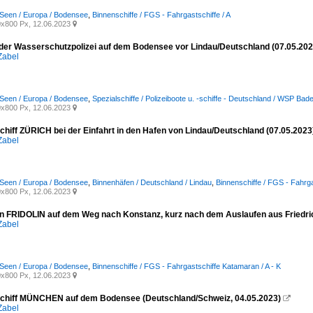
Seen / Europa / Bodensee
,
Binnenschiffe / FGS - Fahrgastschiffe / A
x800 Px, 12.06.2023

der Wasserschutzpolizei auf dem Bodensee vor Lindau/Deutschland (07.05.202
Zabel
Seen / Europa / Bodensee
,
Spezialschiffe / Polizeiboote u. -schiffe - Deutschland / WSP Ba
x800 Px, 12.06.2023

chiff ZÜRICH bei der Einfahrt in den Hafen von Lindau/Deutschland (07.05.2023
Zabel
Seen / Europa / Bodensee
,
Binnenhäfen / Deutschland / Lindau
,
Binnenschiffe / FGS - Fahrgas
x800 Px, 12.06.2023

 FRIDOLIN auf dem Weg nach Konstanz, kurz nach dem Auslaufen aus Friedri
Zabel
Seen / Europa / Bodensee
,
Binnenschiffe / FGS - Fahrgastschiffe Katamaran / A - K
x800 Px, 12.06.2023

chiff MÜNCHEN auf dem Bodensee (Deutschland/Schweiz, 04.05.2023)

Zabel