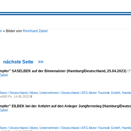
en
»
Bilder von
Reinhard Zabel
nächste Seite
>>
mpfer" SASELBEK auf der Binnenalster (Hamburg/Deutschland, 25.04.2023)

Zabel
Seen / Deutschland / Alster
,
Unternehmen / Deutschland / ATG Alster-Touristik GmbH, Hamb
x800 Px, 14.06.2023

mpfer" EILBEK bei der Anfahrt auf den Anleger Jungfernstieg (Hamburg/Deutsc
Zabel
Seen / Deutschland / Alster
,
Unternehmen / Deutschland / ATG Alster-Touristik GmbH, Hamb