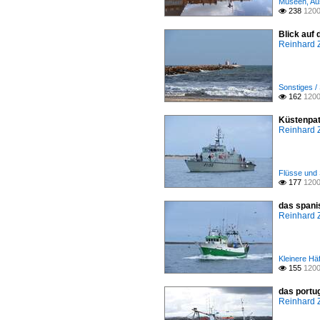
Museen, Au
238
1200

Blick auf 
Reinhard 
Sonstiges /
162
1200

Küstenpat
Reinhard 
Flüsse und 
177
1200

das spani
Reinhard 
Kleinere Häf
155
1200

das portu
Reinhard 