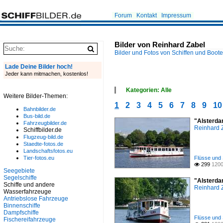
Forum
Kontakt
Impressum
Bilder von Reinhard Zabel
Bilder und Fotos von Schiffen und Boot
Lade Deine Bilder hoch!
Jeder kann mitmachen, kostenlos!
Kategorien: Alle
Weitere Bilder-Themen:
×
1
2
3
4
5
6
7
8
9
10
Alle Kategorien
Bahnbilder.de
Antriebslose Fahrzeuge
Bus-bild.de
"Alsterda
Binnenhäfen
Fahrzeugbilder.de
Reinhard 
Binnenschiffe
Schiffbilder.de
Flugzeug-bild.de
Dampfschiffe
Staedte-fotos.de
Fischereifahrzeuge
Landschaftsfotos.eu
Fjorde, Förden, Meerbusen
Tier-fotos.eu
Flüsse und 
Flüsse und Seen
299
1200

Inselgruppen, Inseln
Seegebiete
Kanäle
Segelschiffe
"Alsterda
Schiffe und andere
Kleinere Häfen
Reinhard 
Wasserfahrzeuge
Kriegsschiffe
Antriebslose Fahrzeuge
Meere, Seegebiete
Binnenschiffe
Museen, Ausstellungen
Dampfschiffe
Seehäfen
Flüsse und 
Fischereifahrzeuge