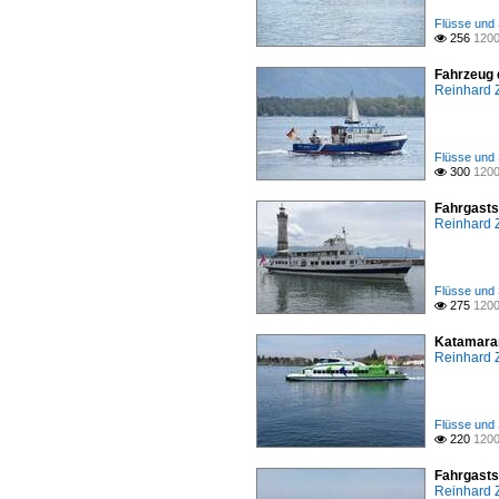
Flüsse und 
256
1200

Fahrzeug 
Reinhard 
Flüsse und 
300
1200

Fahrgasts
Reinhard 
Flüsse und 
275
1200

Katamaran
Reinhard 
Flüsse und 
220
1200

Fahrgasts
Reinhard 