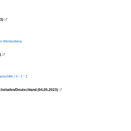
3)

den-Württemberg
)

tschiffe / X - Y - Z
chshafen/Deutschland (04.05.2023)
