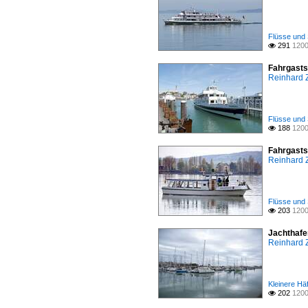
Flüsse und 
291
1200

Fahrgasts
Reinhard 
Flüsse und 
188
1200

Fahrgasts
Reinhard 
Flüsse und 
203
1200

Jachthafe
Reinhard 
Kleinere Hä
202
1200
