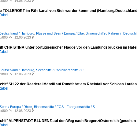
x800 Px, 14.06.2023

e TOLLERORT im Fährkanal von Steinwerder kommend (Hamburg/Deutschland,
Zabel
 Deutschland / Hamburg
,
Flüsse und Seen / Europa / Elbe
,
Binnenschiffe / Fähren in Deutsch
x800 Px, 12.06.2023

iff CHRISTINA unter portugiesischer Flagge vor den Landungsbrücken im Haf
Zabel
 Deutschland / Hamburg
,
Seeschiffe / Containerschiffe / C
x800 Px, 12.06.2023

chiff SH 22 der Reederei Mändli auf Rundfahrt am Rheinfall vor Schloss Laufen
Zabel
Seen / Europa / Rhein
,
Binnenschiffe / FGS - Fahrgastschiffe / S
x800 Px, 12.06.2023

chiff ALPENSTADT BLUDENZ auf den Weg nach Bregenz/Österreich (gesehen v
Zabel