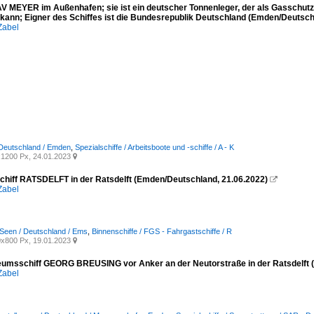
 MEYER im Außenhafen; sie ist ein deutscher Tonnenleger, der als Gasschutzsch
 kann; Eigner des Schiffes ist die Bundesrepublik Deutschland (Emden/Deutsch
Zabel
 Deutschland / Emden
,
Spezialschiffe / Arbeitsboote und -schiffe / A - K
1200 Px, 24.01.2023

chiff RATSDELFT in der Ratsdelft (Emden/Deutschland, 21.06.2022)

Zabel
Seen / Deutschland / Ems
,
Binnenschiffe / FGS - Fahrgastschiffe / R
x800 Px, 19.01.2023

msschiff GEORG BREUSING vor Anker an der Neutorstraße in der Ratsdelft (
Zabel