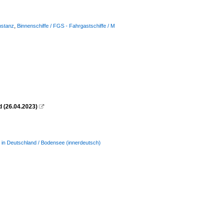
nstanz
,
Binnenschiffe / FGS - Fahrgastschiffe / M
 (26.04.2023)

n in Deutschland / Bodensee (innerdeutsch)