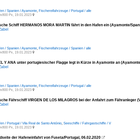
fen / Spanien / Ayamonte
,
Fischereifahrzeuge / Portugal / alle
x800 Px, 19.01.2023

sche Schiff HERMANOS MORA MARTIN fährt in den Hafen ein (Ayamonte/Spani
Zabel
fen / Spanien / Ayamonte
,
Fischereifahrzeuge / Spanien / alle
x800 Px, 19.01.2023

L Y ANA unter portugiesischer Flagge legt in Kürze in Ayamonte an (Ayamonte
Zabel
fen / Spanien / Ayamonte
,
Fischereifahrzeuge / Portugal / alle
x800 Px, 19.01.2023

sche Fährschiff VIRGEN DE LOS MILAGROS bei der Anfahrt zum Fähranleger (Vil
Zabel
en / Portugal / Vila Real de Santo António
,
Seeschiffe / Fahrgastschiffe / V
x800 Px, 19.01.2023

dseite der Hafeneinfahrt von Fuseta/Portugal, 06.02.2020
