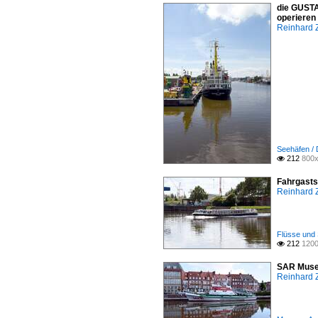
die GUSTAV
operieren
Reinhard 
Seehäfen /
212
800x

Fahrgasts
Reinhard 
Flüsse und 
212
1200

SAR Museu
Reinhard 