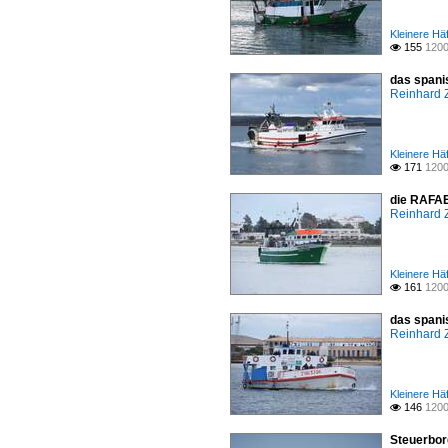
Kleinere Hä
155
1200

das spani
Reinhard 
Kleinere Hä
171
1200

die RAFAE
Reinhard 
Kleinere Hä
161
1200

das spani
Reinhard 
Kleinere Häf
146
1200

Steuerbor