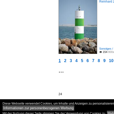
Reinhard 
Sonstiges /
154
800x

1
2
3
4
5
6
7
8
9
10
...
24
Diese Webseite verwendet Cookies, um Inhalte und Anzeigen zu personalisieren 
Informationen zur personenbezogenen Werbung
Mehr
Mit der Nutzung dieser Seite stimmen Sie der Verwendung von Cookies zu.