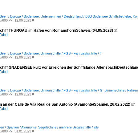
Seen / Europa / Bodensee
,
Unternehmen / Deutschland / BSB Bodensee Schiffsbetriebe, Ko
x800 Px, 12.06.2023

chiff THURGAU im Hafen von Romanshorn/Schweiz (04.05.2023)

Zabel
Seen / Europa / Bodensee
,
Binnenschiffe / FGS - Fahrgastschiffe / T
x800 Px, 12.06.2023

chiff GNADENSEE kurz vor Erreichen der Schiffslände Allensbach/Deutschland
Zabel
Seen / Europa / Bodensee
,
Binnenschiffe / FGS - Fahrgastschiffe / G
,
Binnenschiffe / Fähre
x800 Px, 12.06.2023

n an der Calle de Vila Real de San Antonio (Ayamonte/Spanien, 26.02.2022)

Zabel
fen / Spanien / Ayamonte
,
Segelschiffe / mehrere Segelschiffe / alle
x800 Px, 31.01.2023
