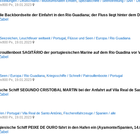
sstellungen / Deutschland / Museumshafen Emden
,
Spezialschiffe / Seenotrettung / SAR - D
x800 Px, 19.01.2023

die Backbordseite der Einfahrt in den Rio Guadiana; der Fluss liegt hinter dem
Zabel
 Seezeichen, Leuchtfeuer weltweit / Portugal
,
Flüsse und Seen / Europa / Rio Guadiana
x800 Px, 19.01.2023

rouillenboot SAGITÁRIO der portugiesischen Marine auf dem Rio Guadina vor Vi
Zabel
Seen / Europa / Rio Guadiana
,
Kriegsschiffe / Schnell-/ Patrouillenboote / Portugal
x800 Px, 19.01.2023

sche Schiff SEGUNDO CRISTOBAL MARTIN bei der Anfahrt auf Vila Real de Sant
Zabel
en / Portugal / Vila Real de Santo António
,
Fischereifahrzeuge / Spanien / alle
x800 Px, 19.01.2023

giesische Schiff PEIXE DE OURO fährt in den Hafen ein (Ayamonte/Spanien, 14.
Zabel