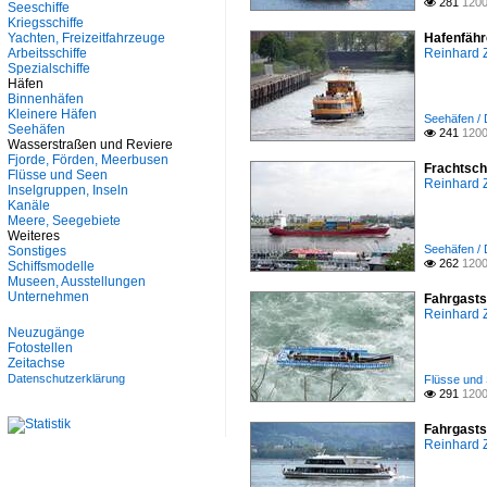
281
1200
Seeschiffe

Seeschiffe
Segelschiffe
Kriegsschiffe
Yachten, Freizeitfahrzeuge
Hafenfähr
Sonstiges
Arbeitsschiffe
Reinhard 
Spezialschiffe
Spezialschiffe
Unternehmen
Häfen
Yachten, Freizeitfahrzeuge
Binnenhäfen
Kleinere Häfen
Seehäfen /
Seehäfen
241
1200

Wasserstraßen und Reviere
Fjorde, Förden, Meerbusen
Frachtsch
Flüsse und Seen
Reinhard 
Inselgruppen, Inseln
Kanäle
Meere, Seegebiete
Weiteres
Seehäfen /
Sonstiges
262
1200

Schiffsmodelle
Museen, Ausstellungen
Unternehmen
Fahrgasts
Reinhard 
Neuzugänge
Fotostellen
Zeitachse
Datenschutzerklärung
Flüsse und 
291
1200

Fahrgasts
Reinhard 