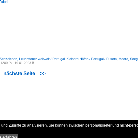
Zabel
 Seezeichen, Leuchtfeuer weltweit / Portugal
,
Kleinere Häfen / Portugal / Fuseta
,
Meere, Seegeb
1200 Px, 19.01.2023

nächste Seite
>>
und Zugriffe zu analysieren. Sie können zwischen personalisierter und nicht-pers
 erfahren