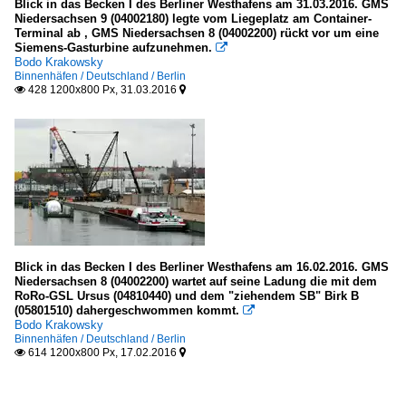
Blick in das Becken I des Berliner Westhafens am 31.03.2016. GMS
Niedersachsen 9 (04002180) legte vom Liegeplatz am Container-
Terminal ab , GMS Niedersachsen 8 (04002200) rückt vor um eine
Siemens-Gasturbine aufzunehmen.

Bodo Krakowsky
Binnenhäfen / Deutschland / Berlin
428 1200x800 Px, 31.03.2016


Blick in das Becken I des Berliner Westhafens am 16.02.2016. GMS
Niedersachsen 8 (04002200) wartet auf seine Ladung die mit dem
RoRo-GSL Ursus (04810440) und dem "ziehendem SB" Birk B
(05801510) dahergeschwommen kommt.

Bodo Krakowsky
Binnenhäfen / Deutschland / Berlin
614 1200x800 Px, 17.02.2016

