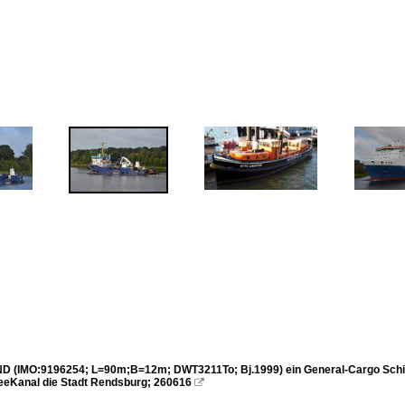
(IMO:9196254; L=90m;B=12m; DWT3211To; Bj.1999) ein General-Cargo Schiff,
eKanal die Stadt Rendsburg; 260616
