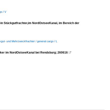
go / V
 Stückgutfrachter,im NordOstseeKanal, im Bereich der
ckgut- und Mehrzweckfrachter / general cargo / L
nker im NordOstseeKanal bei Rendsburg; 260616
