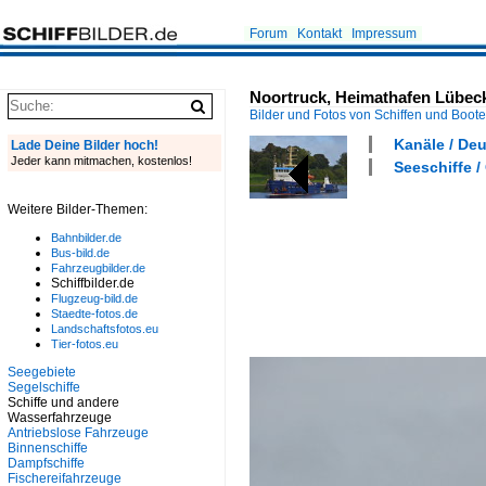
Forum
Kontakt
Impressum
Noortruck, Heimathafen Lübeck
Bilder und Fotos von Schiffen und Boot
Kanäle / De
Lade Deine Bilder hoch!
Jeder kann mitmachen, kostenlos!
Seeschiffe /
Weitere Bilder-Themen:
Bahnbilder.de
Bus-bild.de
Fahrzeugbilder.de
Schiffbilder.de
Flugzeug-bild.de
Staedte-fotos.de
Landschaftsfotos.eu
Tier-fotos.eu
Seegebiete
Segelschiffe
Schiffe und andere
Wasserfahrzeuge
Antriebslose Fahrzeuge
Binnenschiffe
Dampfschiffe
Fischereifahrzeuge