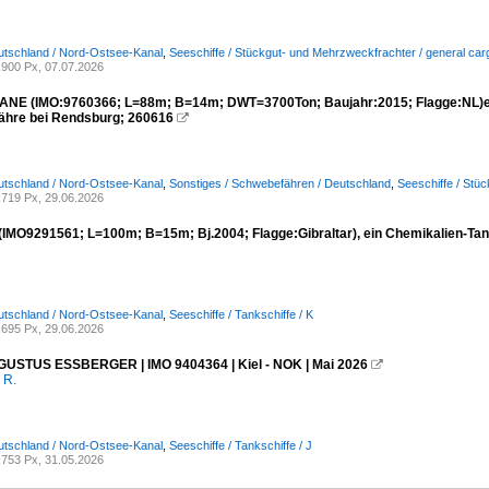
utschland / Nord-Ostsee-Kanal
,
Seeschiffe / Stückgut- und Mehrzweckfrachter / general car
900 Px, 07.07.2026
NE (IMO:9760366; L=88m; B=14m; DWT=3700Ton; Baujahr:2015; Flagge:NL)ein
hre bei Rendsburg; 260616

utschland / Nord-Ostsee-Kanal
,
Sonstiges / Schwebefähren / Deutschland
,
Seeschiffe / Stü
719 Px, 29.06.2026
IMO9291561; L=100m; B=15m; Bj.2004; Flagge:Gibraltar), ein Chemikalien-Ta
utschland / Nord-Ostsee-Kanal
,
Seeschiffe / Tankschiffe / K
695 Px, 29.06.2026
USTUS ESSBERGER | IMO 9404364 | Kiel - NOK | Mai 2026

 R.
utschland / Nord-Ostsee-Kanal
,
Seeschiffe / Tankschiffe / J
753 Px, 31.05.2026