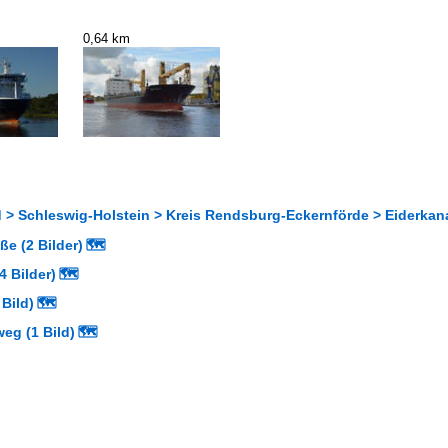
0,64 km
 > Schleswig-Holstein > Kreis Rendsburg-Eckernförde > Eiderkan
ße (2 Bilder)
🗺
4 Bilder)
🗺
 Bild)
🗺
eg (1 Bild)
🗺