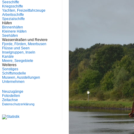
Seeschiffe
Kriegsschiffe
Yachten, Freizeitfahrzeuge
Arbeitsschiffe
Spezialschiffe
Häfen
Binnenhäfen
Kleinere Häfen
Seehäfen
Wasserstraßen und Reviere
Fjorde, Förden, Meerbusen
Flüsse und Seen
Inselgruppen, Inseln
Kanäle
Meere, Seegebiete
Weiteres
Sonstiges
Schiffsmodelle
Museen, Ausstellungen
Unternehmen
Neuzugänge
Fotostellen
Zeitachse
Datenschutzerklärung