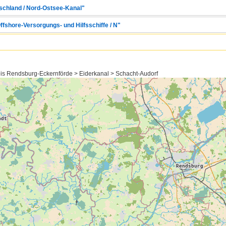
tschland / Nord-Ostsee-Kanal"
Offshore-Versorgungs- und Hilfsschiffe / N"
eis Rendsburg-Eckernförde > Eiderkanal > Schacht-Audorf