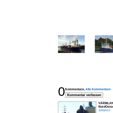
0
Kommentare,
Alle Kommentare
Kommentar verfassen
VÄRMLAND 
NordOstse
JohannJ