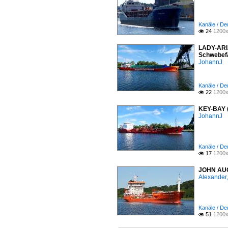
Kanäle / De
24
1200x

LADY-ARIA
Schwebefä
JohannJ
Kanäle / De
22
1200x

KEY-BAY (
JohannJ
Kanäle / De
17
1200x

JOHN AUG
Alexander,
Kanäle / De
51
1200x
