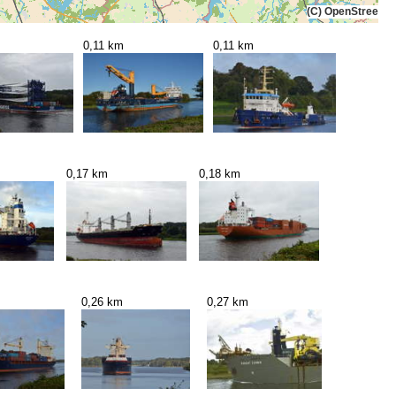
(C) OpenStreetMa
0,11 km
0,11 km
0,17 km
0,18 km
0,26 km
0,27 km