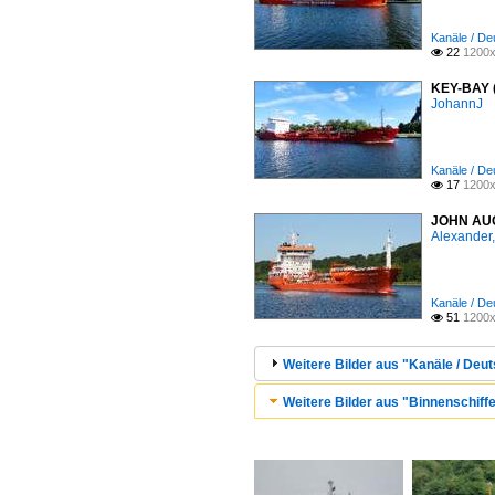
Kanäle / De
22
1200x

KEY-BAY (
JohannJ
Kanäle / De
17
1200x

JOHN AUG
Alexander,
Kanäle / De
51
1200x

Weitere Bilder aus "Kanäle / Deu
Weitere Bilder aus "Binnenschiff