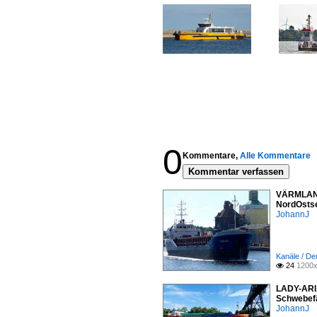
0
Kommentare,
Alle Kommentare
Kommentar verfassen
VÄRMLAND 
NordOstse
JohannJ
Kanäle / De
24
1200x

LADY-ARIA
Schwebefä
JohannJ