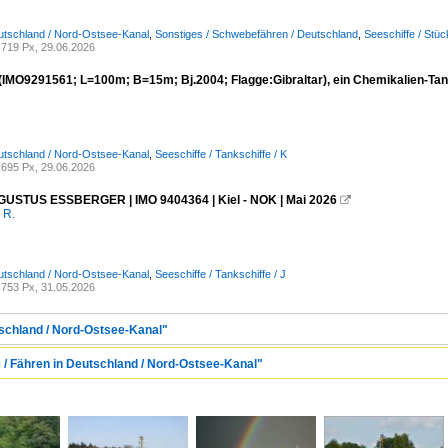
utschland / Nord-Ostsee-Kanal
,
Sonstiges / Schwebefähren / Deutschland
,
Seeschiffe / Stü
719 Px, 29.06.2026
IMO9291561; L=100m; B=15m; Bj.2004; Flagge:Gibraltar), ein Chemikalien-Ta
utschland / Nord-Ostsee-Kanal
,
Seeschiffe / Tankschiffe / K
695 Px, 29.06.2026
USTUS ESSBERGER | IMO 9404364 | Kiel - NOK | Mai 2026

 R.
utschland / Nord-Ostsee-Kanal
,
Seeschiffe / Tankschiffe / J
753 Px, 31.05.2026
tschland / Nord-Ostsee-Kanal"
e / Fähren in Deutschland / Nord-Ostsee-Kanal"