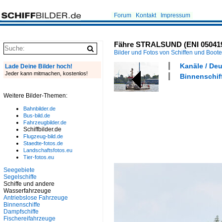
Forum
Kontakt
Impressum
Fähre STRALSUND (ENI 05041910
Bilder und Fotos von Schiffen und Boot
Kanäle / De
Lade Deine Bilder hoch!
Jeder kann mitmachen, kostenlos!
Binnenschif
Weitere Bilder-Themen:
Bahnbilder.de
Bus-bild.de
Fahrzeugbilder.de
Schiffbilder.de
Flugzeug-bild.de
Staedte-fotos.de
Landschaftsfotos.eu
Tier-fotos.eu
Seegebiete
Segelschiffe
Schiffe und andere
Wasserfahrzeuge
Antriebslose Fahrzeuge
Binnenschiffe
Dampfschiffe
Fischereifahrzeuge