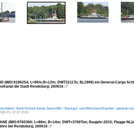
(IMO:9196254; L=90m;B=12m; DWT3211To; Bj.1999) ein General-Cargo Schiff,
eKanal die Stadt Rendsburg; 260616

utschland / Nord-Ostsee-Kanal
,
Seeschiffe / Stückgut- und Mehrzweckfrachter / general car
900 Px, 07.07.2026
NE (IMO:9760366; L=88m; B=14m; DWT=3700Ton; Baujahr:2015; Flagge:NL)ein
hre bei Rendsburg; 260616
