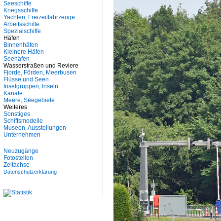
Seeschiffe
Kriegsschiffe
Yachten, Freizeitfahrzeuge
Arbeitsschiffe
Spezialschiffe
Häfen
Binnenhäfen
Kleinere Häfen
Seehäfen
Wasserstraßen und Reviere
Fjorde, Förden, Meerbusen
Flüsse und Seen
Inselgruppen, Inseln
Kanäle
Meere, Seegebiete
Weiteres
Sonstiges
Schiffsmodelle
Museen, Ausstellungen
Unternehmen
Neuzugänge
Fotostellen
Zeitachse
Datenschutzerklärung