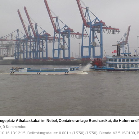
egeplatz Athabaskakai im Nebel, Containeranlage Burchardkai, die Hafenrundfa
fe, 0 Kommentare
10:16 13:12:15, Belichtungsdauer: 0.001 s (1/750) (1/750), Blende: f/3.5, ISO100, 