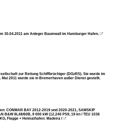
s am 30.04.2011 am Anleger Baumwall im Hamburger Hafen.

ellschaft zur Rettung Schiffbrüchiger (DGzRS). Sie wurde im
. Mai 2011 wurde sie in Bremerhaven außer Dienst gestellt.
Namen: CONMAR BAY 2012-2019 und 2020-2021, SAMSKIP
 MAN B&W 8L48/60B, 9 000 kW (12.240 PS9, 19 kn / TEU 1036
KG, Flagge + Heimathafen: Madeira /
