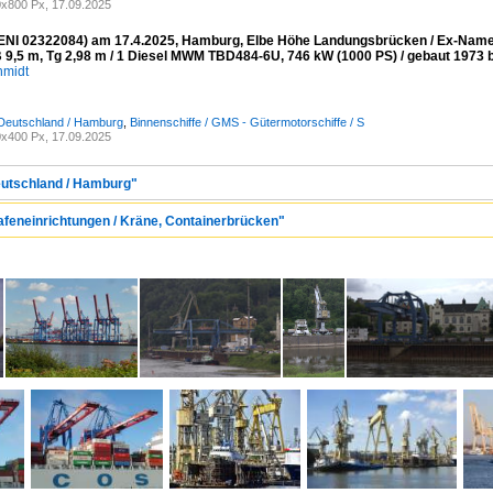
x800 Px, 17.09.2025
NI 02322084) am 17.4.2025, Hamburg, Elbe Höhe Landungsbrücken / Ex-Namen
B 9,5 m, Tg 2,98 m / 1 Diesel MWM TBD484-6U, 746 kW (1000 PS) / gebaut 1973 be
hmidt
 Deutschland / Hamburg
,
Binnenschiffe / GMS - Gütermotorschiffe / S
x400 Px, 17.09.2025
eutschland / Hamburg"
Hafeneinrichtungen / Kräne, Containerbrücken"