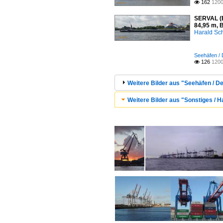
162
1200

SERVAL (E
84,95 m, 
Harald Sc
Seehäfen /
126
1200

Weitere Bilder aus "Seehäfen / D
Weitere Bilder aus "Sonstiges / 