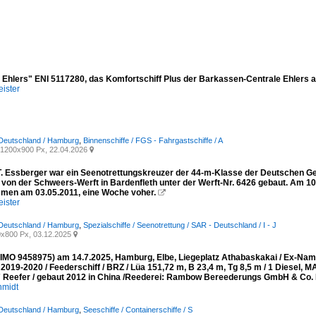
a Ehlers" ENI 5117280, das Komfortschiff Plus der Barkassen-Centrale Ehler
ister
 Deutschland / Hamburg
,
Binnenschiffe / FGS - Fahrgastschiffe / A
1200x900 Px, 22.04.2026

T. Essberger war ein Seenotrettungskreuzer der 44-m-Klasse der Deutschen Ges
 von der Schweers-Werft in Bardenfleth unter der Werft-Nr. 6426 gebaut. Am 10
en am 03.05.2011, eine Woche voher.

ister
 Deutschland / Hamburg
,
Spezialschiffe / Seenotrettung / SAR - Deutschland / I - J
x800 Px, 03.12.2025

MO 9458975) am 14.7.2025, Hamburg, Elbe, Liegeplatz Athabaskakai / Ex-
019-2020 / Feederschiff / BRZ / Lüa 151,72 m, B 23,4 m, Tg 8,5 m / 1 Diesel,
 Reefer / gebaut 2012 in China /Reederei: Rambow Bereederungs GmbH & Co. 
hmidt
 Deutschland / Hamburg
,
Seeschiffe / Containerschiffe / S