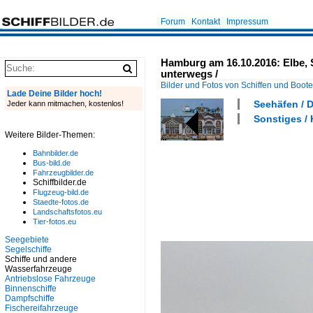
Forum
Kontakt
Impressum
Hamburg am 16.10.2016: Elbe, S
unterwegs /
Bilder und Fotos von Schiffen und Boot
Lade Deine Bilder hoch!
Seehäfen / 
Jeder kann mitmachen, kostenlos!
Sonstiges /
Weitere Bilder-Themen:
Bahnbilder.de
Bus-bild.de
Fahrzeugbilder.de
Schiffbilder.de
Flugzeug-bild.de
Staedte-fotos.de
Landschaftsfotos.eu
Tier-fotos.eu
Seegebiete
Segelschiffe
Schiffe und andere
Wasserfahrzeuge
Antriebslose Fahrzeuge
Binnenschiffe
Dampfschiffe
Fischereifahrzeuge