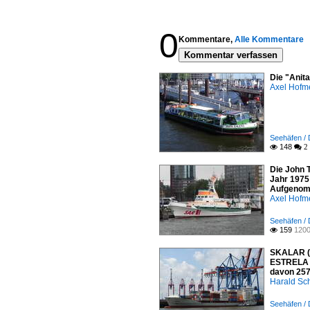
0
Kommentare,
Alle Kommentare
Kommentar verfassen
Die "Anit
Axel Hofme
Seehäfen /
148

 2
Die John 
Jahr 1975
Aufgenomm
Axel Hofme
Seehäfen /
159
1200

SKALAR (I
ESTRELA 2
davon 257
Harald Sc
Seehäfen /