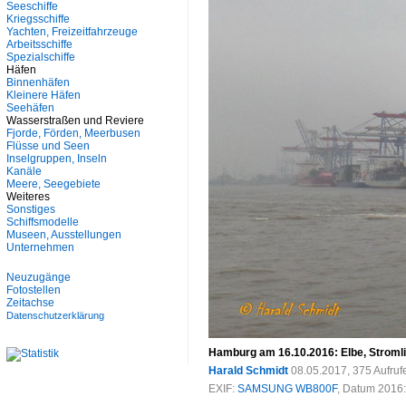
Seeschiffe
Kriegsschiffe
Yachten, Freizeitfahrzeuge
Arbeitsschiffe
Spezialschiffe
Häfen
Binnenhäfen
Kleinere Häfen
Seehäfen
Wasserstraßen und Reviere
Fjorde, Förden, Meerbusen
Flüsse und Seen
Inselgruppen, Inseln
Kanäle
Meere, Seegebiete
Weiteres
Sonstiges
Schiffsmodelle
Museen, Ausstellungen
Unternehmen
Neuzugänge
Fotostellen
Zeitachse
Datenschutzerklärung
Hamburg am 16.10.2016: Elbe, Stromli
Harald Schmidt
08.05.2017, 375 Aufru
EXIF:
SAMSUNG WB800F
, Datum 2016: