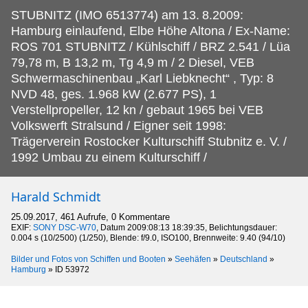
STUBNITZ (IMO 6513774) am 13.
8.2009:
Hamburg einlaufend, Elbe Höhe Altona / Ex-Name:
ROS 701 STUBNITZ / Kühlschiff / BRZ 2.541 / Lüa
79,78 m, B 13,2 m, Tg 4,9 m / 2 Diesel, VEB
Schwermaschinenbau „Karl Liebknecht“ , Typ: 8
NVD 48, ges. 1.968 kW (2.677 PS), 1
Verstellpropeller, 12 kn / gebaut 1965 bei VEB
Volkswerft Stralsund / Eigner seit 1998:
Trägerverein Rostocker Kulturschiff Stubnitz e. V. /
1992 Umbau zu einem Kulturschiff /
Harald Schmidt
25.09.2017, 461 Aufrufe, 0 Kommentare
EXIF:
SONY DSC-W70
, Datum 2009:08:13 18:39:35, Belichtungsdauer:
0.004 s (10/2500) (1/250), Blende: f/9.0, ISO100, Brennweite: 9.40 (94/10)
Bilder und Fotos von Schiffen und Booten
»
Seehäfen
»
Deutschland
»
Hamburg
»
ID 53972