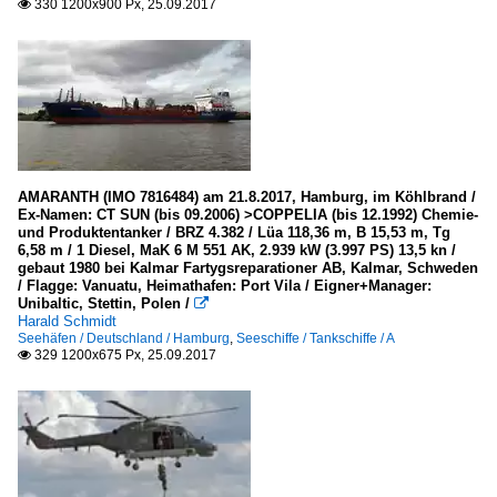
330 1200x900 Px, 25.09.2017

AMARANTH (IMO 7816484) am 21.8.2017, Hamburg, im Köhlbrand /
Ex-Namen: CT SUN (bis 09.2006) >COPPELIA (bis 12.1992) Chemie-
und Produktentanker / BRZ 4.382 / Lüa 118,36 m, B 15,53 m, Tg
6,58 m / 1 Diesel, MaK 6 M 551 AK, 2.939 kW (3.997 PS) 13,5 kn /
gebaut 1980 bei Kalmar Fartygsreparationer AB, Kalmar, Schweden
/ Flagge: Vanuatu, Heimathafen: Port Vila / Eigner+Manager:
Unibaltic, Stettin, Polen /

Harald Schmidt
Seehäfen / Deutschland / Hamburg
,
Seeschiffe / Tankschiffe / A
329 1200x675 Px, 25.09.2017
