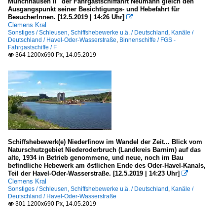
Münchhausen II" der Fahrgastschiffahrt Neumann gleich den
Ausgangspunkt seiner Besichtigungs- und Hebefahrt für
BesucherInnen. [12.5.2019 | 14:26 Uhr]

Clemens Kral
Sonstiges / Schleusen, Schiffshebewerke u.ä. / Deutschland
,
Kanäle /
Deutschland / Havel-Oder-Wasserstraße
,
Binnenschiffe / FGS -
Fahrgastschiffe / F
364 1200x690 Px, 14.05.2019

Schiffshebewerk(e) Niederfinow im Wandel der Zeit... Blick vom
Naturschutzgebiet Niederoderbruch (Landkreis Barnim) auf das
alte, 1934 in Betrieb genommene, und neue, noch im Bau
befindliche Hebewerk am östlichen Ende des Oder-Havel-Kanals,
Teil der Havel-Oder-Wasserstraße. [12.5.2019 | 14:23 Uhr]

Clemens Kral
Sonstiges / Schleusen, Schiffshebewerke u.ä. / Deutschland
,
Kanäle /
Deutschland / Havel-Oder-Wasserstraße
301 1200x690 Px, 14.05.2019
