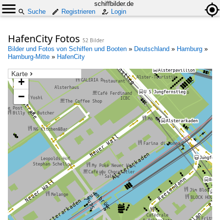
schiffbilder.de
Suche
Registrieren
Login
HafenCity Fotos
52 Bilder
Bilder und Fotos von Schiffen und Booten
»
Deutschland
»
Hamburg
»
Hamburg-Mitte
»
HafenCity
Karte
+
−