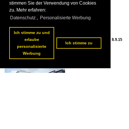
stimmen Sie der Verwendung von Cookies
zu. Mehr erfahren:
Datenschutz
,
Personalisierte Werbung
Ich stimme zu und
erlaube
Ausflugsschiff "Seute Deern" im Sandtorhafen in Hamburg, 8.9.15
Ich stimme zu

personalisierte
Pat_42
Werbung
Seehäfen / Deutschland / Hamburg
,
Seeschiffe / Fahrgastschiffe / S
565 1200x800 Px, 31.12.2016


Schlepper "Fairplay VIII" im Sandtorhafen in Hamburg, 8.9.15

Pat_42
Seehäfen / Deutschland / Hamburg
,
Spezialschiffe / Schlepper / tugs /