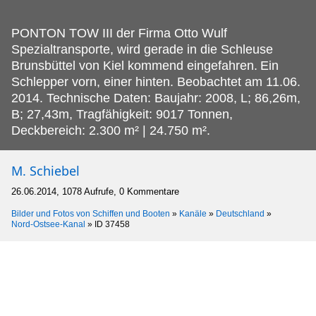
PONTON TOW III der Firma Otto Wulf
Spezialtransporte, wird gerade in die Schleuse
Brunsbüttel von Kiel kommend eingefahren.
Ein
Schlepper vorn, einer hinten. Beobachtet am 11.06.
2014. Technische Daten: Baujahr: 2008, L; 86,26m,
B; 27,43m, Tragfähigkeit: 9017 Tonnen,
Deckbereich: 2.300 m² | 24.750 m².
M. Schiebel
26.06.2014, 1078 Aufrufe, 0 Kommentare
Bilder und Fotos von Schiffen und Booten
»
Kanäle
»
Deutschland
»
Nord-Ostsee-Kanal
»
ID 37458