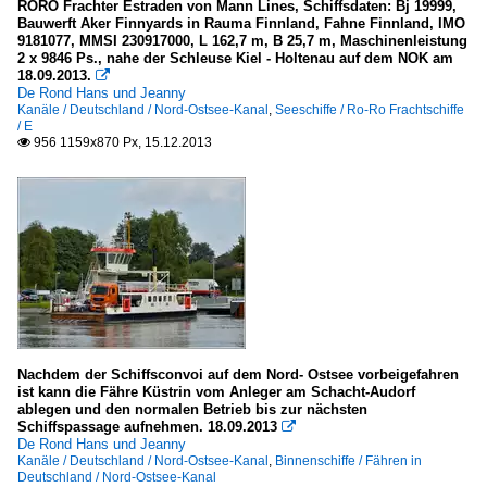
RORO Frachter Estraden von Mann Lines, Schiffsdaten: Bj 19999,
Bauwerft Aker Finnyards in Rauma Finnland, Fahne Finnland, IMO
9181077, MMSI 230917000, L 162,7 m, B 25,7 m, Maschinenleistung
2 x 9846 Ps., nahe der Schleuse Kiel - Holtenau auf dem NOK am
18.09.2013.

De Rond Hans und Jeanny
Kanäle / Deutschland / Nord-Ostsee-Kanal
,
Seeschiffe / Ro-Ro Frachtschiffe
/ E
956 1159x870 Px, 15.12.2013

Nachdem der Schiffsconvoi auf dem Nord- Ostsee vorbeigefahren
ist kann die Fähre Küstrin vom Anleger am Schacht-Audorf
ablegen und den normalen Betrieb bis zur nächsten
Schiffspassage aufnehmen. 18.09.2013

De Rond Hans und Jeanny
Kanäle / Deutschland / Nord-Ostsee-Kanal
,
Binnenschiffe / Fähren in
Deutschland / Nord-Ostsee-Kanal