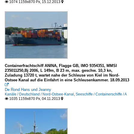
1074 1159x870 Px, 15.12.2013


Containerfrachtschiff ANINA, Flagge GB, IMO 9354351, MMSI
235011250,Bj 2006, L 149m, B 23 m, max. geschw. 10,3 kn,
Zuladung 13720 t, wartet nahe der Schleuse von Kiel im Nord-
Ostsee Kanal auf die Einfahrt in eine Schleusenkammer. 18.09.2013

De Rond Hans und Jeanny
Kanäle / Deutschland / Nord-Ostsee-Kanal
,
Seeschiffe / Containerschiffe / A
1035 1159x870 Px, 04.11.2013

