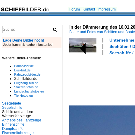
Forum
Kontakt
Impressum
In der Dämmerung des 16.01.2
Bilder und Fotos von Schiffen und Boot
Unternehmen
Lade Deine Bilder hoch!
Jeder kann mitmachen, kostenlos!
Seehäfen / 
Seeschiffe /
Weitere Bilder-Themen:
Bahnbilder.de
Bus-bild.de
Fahrzeugbilder.de
Schiffbilder.de
Flugzeug-bild.de
Staedte-fotos.de
Landschaftsfotos.eu
Tier-fotos.eu
Seegebiete
Segelschiffe
Schiffe und andere
Wasserfahrzeuge
Antriebslose Fahrzeuge
Binnenschiffe
Dampfschiffe
Fischereifahrzeuge