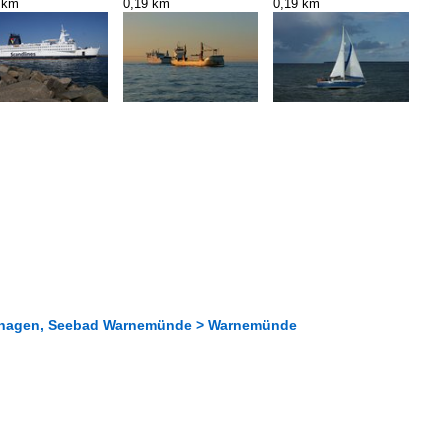
 km
0,19 km
0,19 km
chshagen, Seebad Warnemünde > Warnemünde