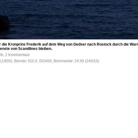
r die Kronprins Frederik auf dem Weg von Gedser nach Rostock durch die War
nste von Scandlines bleiben.
ufe, 2 Kommentare
 (1/800), Blende: f/10.0, ISO400, Brennweite: 24.00 (240/10)