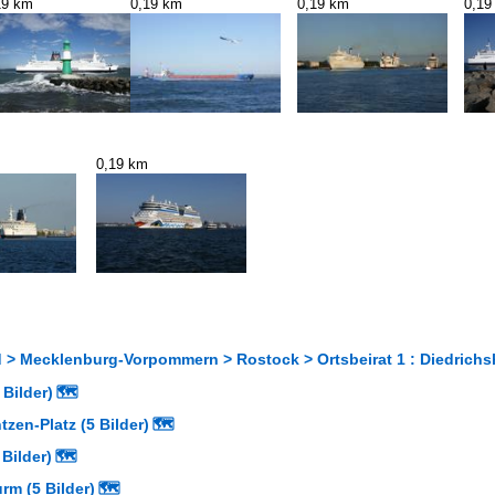
19 km
0,19 km
0,19 km
0,19
0,19 km
 > Mecklenburg-Vorpommern > Rostock > Ortsbeirat 1 : Diedri
Bilder)
🗺
zen-Platz (5 Bilder)
🗺
Bilder)
🗺
rm (5 Bilder)
🗺