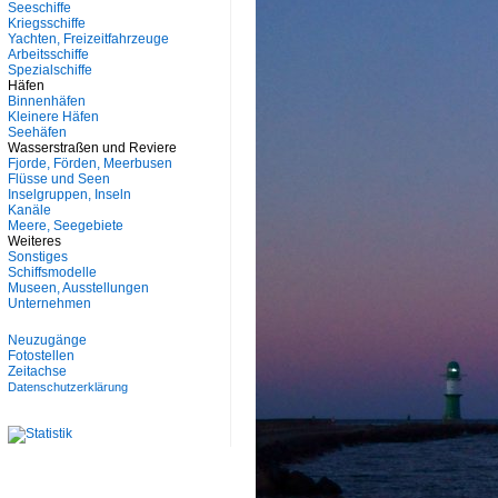
Seeschiffe
Kriegsschiffe
Yachten, Freizeitfahrzeuge
Arbeitsschiffe
Spezialschiffe
Häfen
Binnenhäfen
Kleinere Häfen
Seehäfen
Wasserstraßen und Reviere
Fjorde, Förden, Meerbusen
Flüsse und Seen
Inselgruppen, Inseln
Kanäle
Meere, Seegebiete
Weiteres
Sonstiges
Schiffsmodelle
Museen, Ausstellungen
Unternehmen
Neuzugänge
Fotostellen
Zeitachse
Datenschutzerklärung