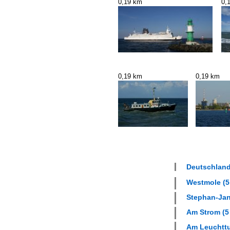
0,19 km
0,
0,19 km
0,19 km
Deutschland
Westmole (5 
Stephan-Jant
Am Strom (5 
Am Leuchttu