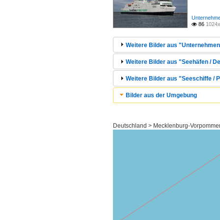
Unternehme
86
1024x

Weitere Bilder aus "Unternehmen
Weitere Bilder aus "Seehäfen / 
Weitere Bilder aus "Seeschiffe / 
Bilder aus der Umgebung
Deutschland > Mecklenburg-Vorpommer