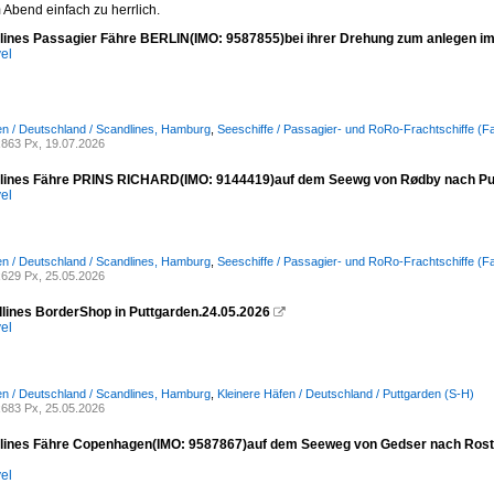
Abend einfach zu herrlich.
lines Passagier Fähre BERLIN(IMO: 9587855)bei ihrer Drehung zum anlegen i
el
n / Deutschland / Scandlines, Hamburg
,
Seeschiffe / Passagier- und RoRo-Frachtschiffe (F
863 Px, 19.07.2026
lines Fähre PRINS RICHARD(IMO: 9144419)auf dem Seewg von Rødby nach Putt
el
n / Deutschland / Scandlines, Hamburg
,
Seeschiffe / Passagier- und RoRo-Frachtschiffe (F
629 Px, 25.05.2026
lines BorderShop in Puttgarden.24.05.2026

el
n / Deutschland / Scandlines, Hamburg
,
Kleinere Häfen / Deutschland / Puttgarden (S-H)
683 Px, 25.05.2026
lines Fähre Copenhagen(IMO: 9587867)auf dem Seeweg von Gedser nach Rost
el