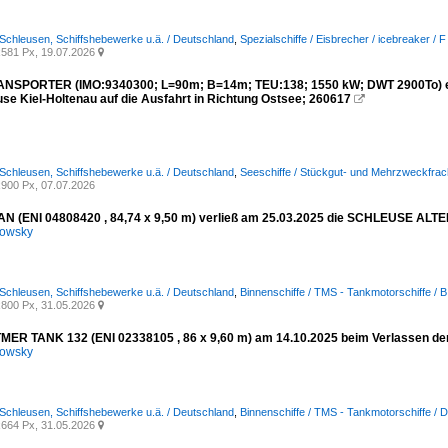
 Schleusen, Schiffshebewerke u.ä. / Deutschland
,
Spezialschiffe / Eisbrecher / icebreaker / F
581 Px, 19.07.2026

SPORTER (IMO:9340300; L=90m; B=14m; TEU:138; 1550 kW; DWT 2900To) ein 
use Kiel-Holtenau auf die Ausfahrt in Richtung Ostsee; 260617

 Schleusen, Schiffshebewerke u.ä. / Deutschland
,
Seeschiffe / Stückgut- und Mehrzweckfrach
900 Px, 07.07.2026
 (ENI 04808420 , 84,74 x 9,50 m) verließ am 25.03.2025 die SCHLEUSE ALT
kowsky
 Schleusen, Schiffshebewerke u.ä. / Deutschland
,
Binnenschiffe / TMS - Tankmotorschiffe / B
800 Px, 31.05.2026

ER TANK 132 (ENI 02338105 , 86 x 9,60 m) am 14.10.2025 beim Verlassen d
kowsky
 Schleusen, Schiffshebewerke u.ä. / Deutschland
,
Binnenschiffe / TMS - Tankmotorschiffe / 
664 Px, 31.05.2026
