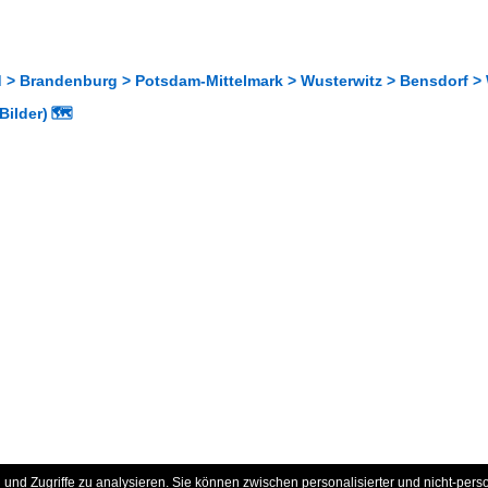
 > Brandenburg > Potsdam-Mittelmark > Wusterwitz > Bensdorf > 
Bilder)
🗺
und Zugriffe zu analysieren. Sie können zwischen personalisierter und nicht-pers