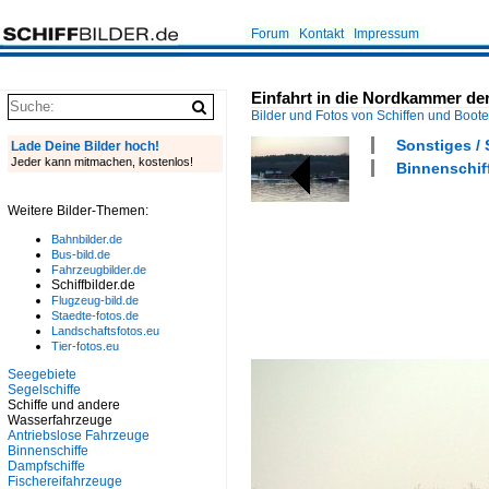
Forum
Kontakt
Impressum
Einfahrt in die Nordkammer der
Bilder und Fotos von Schiffen und Boot
Sonstiges /
Lade Deine Bilder hoch!
Jeder kann mitmachen, kostenlos!
Binnenschiff
Weitere Bilder-Themen:
Bahnbilder.de
Bus-bild.de
Fahrzeugbilder.de
Schiffbilder.de
Flugzeug-bild.de
Staedte-fotos.de
Landschaftsfotos.eu
Tier-fotos.eu
Seegebiete
Segelschiffe
Schiffe und andere
Wasserfahrzeuge
Antriebslose Fahrzeuge
Binnenschiffe
Dampfschiffe
Fischereifahrzeuge