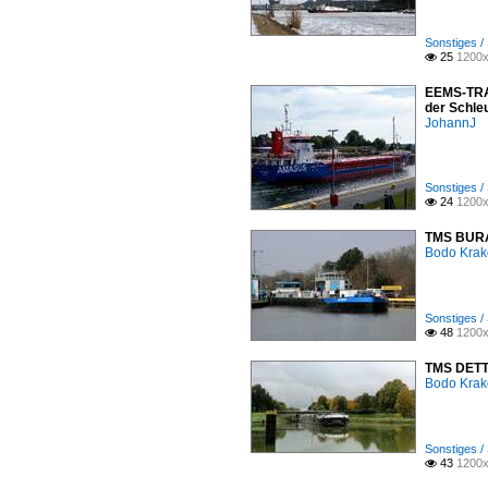
Sonstiges /
25
1200x

EEMS-TRAN
der Schle
JohannJ
Sonstiges /
24
1200x

TMS BURAN
Bodo Kra
Sonstiges /
48
1200x

TMS DETTM
Bodo Kra
Sonstiges /
43
1200x
