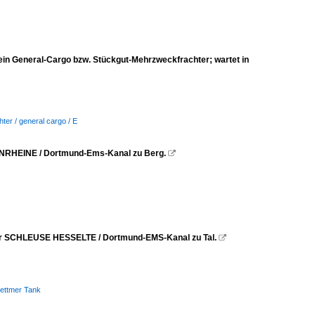
General-Cargo bzw. Stückgut-Mehrzweckfrachter; wartet in
ter / general cargo / E
ENRHEINE / Dortmund-Ems-Kanal zu Berg.

er SCHLEUSE HESSELTE / Dortmund-EMS-Kanal zu Tal.

Dettmer Tank