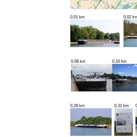
0,01 km
0,02 k
0,08 km
0,10 km
0,28 km
0,31 km