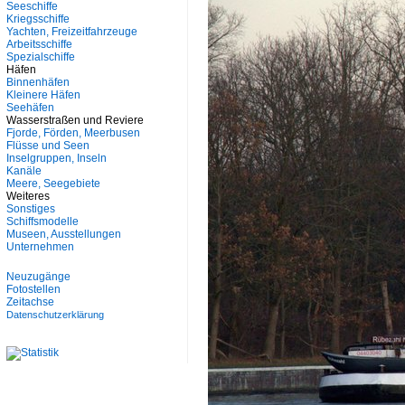
Seeschiffe
Kriegsschiffe
Yachten, Freizeitfahrzeuge
Arbeitsschiffe
Spezialschiffe
Häfen
Binnenhäfen
Kleinere Häfen
Seehäfen
Wasserstraßen und Reviere
Fjorde, Förden, Meerbusen
Flüsse und Seen
Inselgruppen, Inseln
Kanäle
Meere, Seegebiete
Weiteres
Sonstiges
Schiffsmodelle
Museen, Ausstellungen
Unternehmen
Neuzugänge
Fotostellen
Zeitachse
Datenschutzerklärung