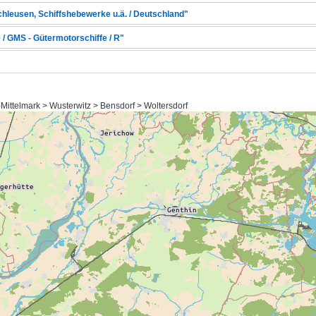
chleusen, Schiffshebewerke u.ä. / Deutschland"
 / GMS - Gütermotorschiffe / R"
ittelmark > Wusterwitz > Bensdorf > Woltersdorf