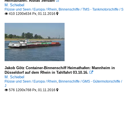
Heimathafen: Alblas Serdam

M. Schiebel
Flüsse und Seen / Europa / Rhein
,
Binnenschiffe / TMS - Tankmotorschiffe / S
410 1200x634 Px, 01.11.2016


Jakob Götz Container-Binnenschiff Heimathafen: Mannheim in
Düsseldorf auf dem Rhein in Tahlfahrt 03.10.16.

M. Schiebel
Flüsse und Seen / Europa / Rhein
,
Binnenschiffe / GMS - Gütermotorschiffe /
J
576 1200x768 Px, 01.11.2016

